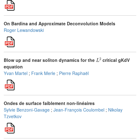
On Bardina and Approximate Deconvolution Models
Roger Lewandowski
L
2
Blow up and near soliton dynamics for the
critical gKdV
equation
Yvan Martel
;
Frank Merle
;
Pierre Raphaël
Ondes de surface faiblement non-linéaires
Sylvie Benzoni-Gavage
;
Jean-François Coulombel
;
Nikolay
Tzvetkov