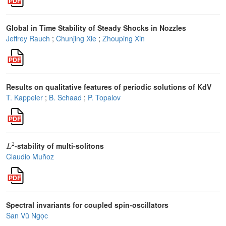
Global in Time Stability of Steady Shocks in Nozzles
Jeffrey Rauch
;
Chunjing Xie
;
Zhouping Xin
Results on qualitative features of periodic solutions of KdV
T. Kappeler
;
B. Schaad
;
P. Topalov
L
2
-stability of multi-solitons
Claudio Muñoz
Spectral invariants for coupled spin-oscillators
San Vũ Ngọc