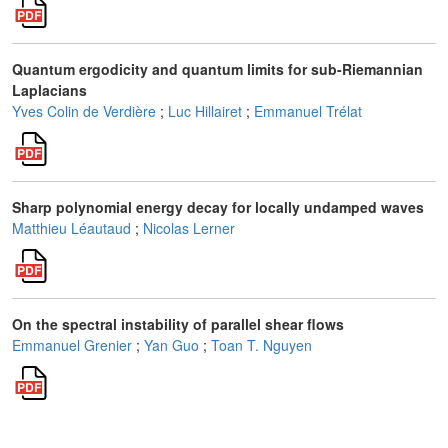
Quantum ergodicity and quantum limits for sub-Riemannian
Laplacians
Yves Colin de Verdière
;
Luc Hillairet
;
Emmanuel Trélat
Sharp polynomial energy decay for locally undamped waves
Matthieu Léautaud
;
Nicolas Lerner
On the spectral instability of parallel shear flows
Emmanuel Grenier
;
Yan Guo
;
Toan T. Nguyen