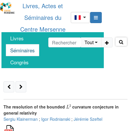
Livres, Actes et
Séminaires du
Centre Mersenne
Livres
Tout
Séminaires
Congrès
L
2
The resolution of the bounded
curvature conjecture in
general relativity
Sergiu Klainerman
;
Igor Rodnianski
;
Jérémie Szeftel