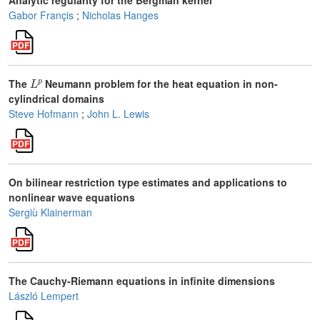
Analytic regularity for the Bergman kernel
Gabor Françis
;
Nicholas Hanges
L
p
The
Neumann problem for the heat equation in non-
cylindrical domains
Steve Hofmann
;
John L. Lewis
On bilinear restriction type estimates and applications to
nonlinear wave equations
Sergiù Klainerman
The Cauchy-Riemann equations in infinite dimensions
László Lempert