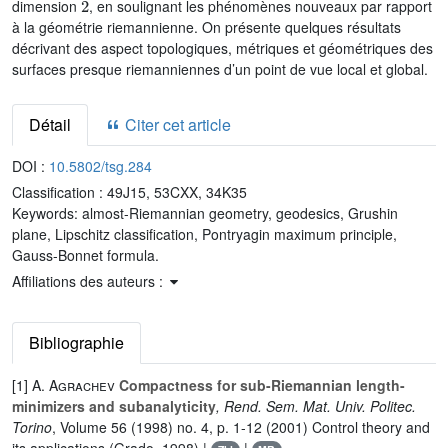
dimension
, en soulignant les phénomènes nouveaux par rapport
à la géométrie riemannienne. On présente quelques résultats
décrivant des aspect topologiques, métriques et géométriques des
surfaces presque riemanniennes d’un point de vue local et global.
Détail
Citer cet article
DOI :
10.5802/tsg.284
Classification :
49J15, 53CXX, 34K35
Keywords:
almost-Riemannian geometry, geodesics, Grushin
plane, Lipschitz classification, Pontryagin maximum principle,
Gauss-Bonnet formula.
Affiliations des auteurs :
Bibliographie
[1]
A. Agrachev
Compactness for sub-Riemannian length-
minimizers and subanalyticity
, Rend. Sem. Mat. Univ. Politec.
Torino
, Volume 56
(1998) no. 4, p. 1-12 (2001) Control theory and