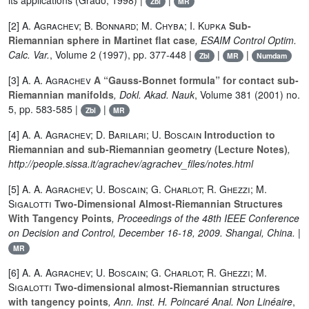
its applications (Grado, 1998) |
|
Zbl
MR
[2]
A. Agrachev; B. Bonnard; M. Chyba; I. Kupka
Sub-
Riemannian sphere in Martinet flat case
, ESAIM Control Optim.
Calc. Var.
, Volume 2
(1997), pp. 377-448 |
|
|
Zbl
MR
Numdam
[3]
A. A. Agrachev
A “Gauss-Bonnet formula” for contact sub-
Riemannian manifolds
, Dokl. Akad. Nauk
, Volume 381
(2001) no.
5, pp. 583-585 |
|
Zbl
MR
[4]
A. A. Agrachev; D. Barilari; U. Boscain
Introduction to
Riemannian and sub-Riemannian geometry (Lecture Notes)
,
http://people.sissa.it/agrachev/agrachev_files/notes.html
[5]
A. A. Agrachev; U. Boscain; G. Charlot; R. Ghezzi; M.
Sigalotti
Two-Dimensional Almost-Riemannian Structures
With Tangency Points
, Proceedings of the 48th IEEE Conference
on Decision and Control, December 16-18, 2009. Shangai, China.
|
MR
[6]
A. A. Agrachev; U. Boscain; G. Charlot; R. Ghezzi; M.
Sigalotti
Two-dimensional almost-Riemannian structures
with tangency points
, Ann. Inst. H. Poincaré Anal. Non Linéaire
,