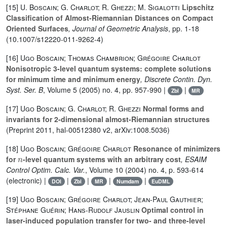
[15]
U. Boscain; G. Charlot; R. Ghezzi; M. Sigalotti
Lipschitz
Classification of Almost-Riemannian Distances on Compact
Oriented Surfaces
, Journal of Geometric Analysis
, pp. 1-18
(10.1007/s12220-011-9262-4)
[16]
Ugo Boscain; Thomas Chambrion; Grégoire Charlot
Nonisotropic 3-level quantum systems: complete solutions
for minimum time and minimum energy
, Discrete Contin. Dyn.
Syst. Ser. B
, Volume 5
(2005) no. 4, pp. 957-990 |
|
Zbl
MR
[17]
Ugo Boscain; G. Charlot; R. Ghezzi
Normal forms and
invariants for 2-dimensional almost-Riemannian structures
(Preprint 2011, hal-00512380 v2, arXiv:1008.5036)
[18]
Ugo Boscain; Grégoire Charlot
Resonance of minimizers
n
for
-level quantum systems with an arbitrary cost
, ESAIM
Control Optim. Calc. Var.
, Volume 10
(2004) no. 4, p. 593-614
(electronic) |
|
|
|
|
DOI
Zbl
MR
Numdam
EuDML
[19]
Ugo Boscain; Grégoire Charlot; Jean-Paul Gauthier;
Stéphane Guérin; Hans-Rudolf Jauslin
Optimal control in
laser-induced population transfer for two- and three-level