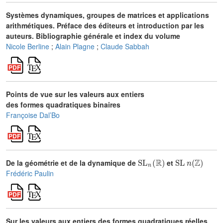
Systèmes dynamiques, groupes de matrices et applications
arithmétiques. Préface des éditeurs et introduction par les
auteurs. Bibliographie générale et index du volume
Nicole Berline
;
Alain Plagne
;
Claude Sabbah
Points de vue sur les valeurs aux entiers
des formes quadratiques binaires
Françoise Dal’Bo
SL
n
(
ℝ
)
SL
n
(
ℤ
)
De la géométrie et de la dynamique de
et
Frédéric Paulin
Sur les valeurs aux entiers des formes quadratiques réelles