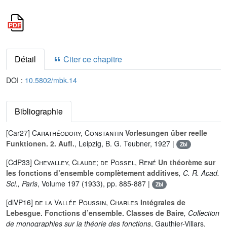
Détail
Citer ce chapitre
DOI :
10.5802/mbk.14
Bibliographie
[Car27]
Carathéodory, Constantin
Vorlesungen über reelle
Funktionen. 2. Aufl.
, Leipzig, B. G. Teubner, 1927 |
Zbl
[CdP33]
Chevalley, Claude; de Possel, René
Un théorème sur
les fonctions d’ensemble complètement additives
, C. R. Acad.
Sci., Paris
, Volume 197
(1933), pp. 885-887 |
Zbl
[dlVP16]
de la Vallée Poussin, Charles
Intégrales de
Lebesgue. Fonctions d’ensemble. Classes de Baire
, Collection
de monographies sur la théorie des fonctions
, Gauthier-Villars,