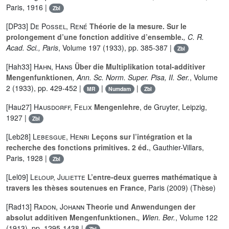
Paris, 1916 |
Zbl
[DP33]
De Possel, René
Théorie de la mesure. Sur le
prolongement d’une fonction additive d’ensemble.
, C. R.
Acad. Sci., Paris
, Volume 197
(1933), pp. 385-387 |
Zbl
[Hah33]
Hahn, Hans
Über die Multiplikation total-additiver
Mengenfunktionen
, Ann. Sc. Norm. Super. Pisa, II. Ser.
, Volume
2
(1933), pp. 429-452 |
|
|
MR
Numdam
Zbl
[Hau27]
Hausdorff, Felix
Mengenlehre
, de Gruyter, Leipzig,
1927 |
Zbl
[Leb28]
Lebesgue, Henri
Leçons sur l’intégration et la
recherche des fonctions primitives. 2 éd.
, Gauthier-Villars,
Paris, 1928 |
Zbl
[Lel09]
Leloup, Juliette
L’entre-deux guerres mathématique à
travers les thèses soutenues en France
, Paris (2009) (Thèse)
[Rad13]
Radon, Johann
Theorie und Anwendungen der
absolut additiven Mengenfunktionen.
, Wien. Ber.
, Volume 122
(1913), pp. 1295-1438 |
Zbl