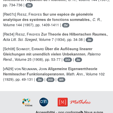
pp. 734-736 |
Zbl
[Rie07c]
Riesz, Frigyes
Sur une espèce de géométrie
analytique des systèmes de fonctions sommables.
, C. R.
,
Volume 144
(1907), pp. 1409-1411 |
Zbl
[Rie34]
Riesz, Frigyes
Zur Theorie des Hilbertschen Raumes.
,
Acta Litt. Sci. Szeged
, Volume 7
(1934), pp. 34-38 |
Zbl
[Sch08]
Schmidt, Ehrard
Über die Auflösung linearer
Gleichungen mit unendlich vielen Unbekannten
, Palermo
Rend.
, Volume 25
(1908), pp. 53-77 |
|
DOI
Zbl
[vN29]
von Neumann, John
Allgemeine Eigenwerttheorie
Hermitescher Funktionaloperatoren
, Math. Ann.
, Volume 102
(1929), pp. 49-131 |
|
|
Zbl
DOI
MR
Accessibilité - non conforme
Nous suivre