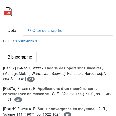
Détail
Citer ce chapitre
DOI :
10.5802/mbk.15
Bibliographie
[Ban32]
Banach, Stefan
Théorie des opérations linéaires
,
(Monogr. Mat. 1) Warszawa : Subwncji Funduszu Narodowej. VII,
254 S., 1932 |
Zbl
[Fis07a]
Fischer, E.
Applications d’un théorème sur la
convergence en moyenne.
, C. R.
, Volume 144
(1907), pp. 1148-
1151 |
Zbl
[Fis07b]
Fischer, E.
Sur la convergence en moyenne.
, C. R.
,
Volume 144
(1907), pp. 1022-1024 |
Zbl