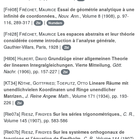
[Fré08]
Fréchet, Maurice
Essai de géométrie analytique à une
infinité de coordonnées.
, Nouv. Ann.
, Volume 8
(1908), p. 97-
116, 289-317 |
|
Zbl
Numdam
[Fré28]
Fréchet, Maurice
Les espaces abstraits et leur théorie
considérée comme introduction à l’analyse générale
,
Gauthier-Villars, Paris, 1928 |
Zbl
[Hil06]
Hilbert, David
Grundzüge einer allgemeinen Theorie
der linearen Integralgleichungen. Vierte Mitteilung
, Gött.
Nachr.
(1906), pp. 157-227 |
Zbl
[KT34]
Köthe, Gottfried; Toeplitz, Otto
Lineare Räume mit
unendlichvielen Koordinaten und Ringe unendlicher
Matrizen.
, J. Reine Angew. Math.
, Volume 171
(1934), pp. 193-
226 |
Zbl
[Rie07a]
Riesz, Frigyes
Sur les séries trigonométriques.
, C. R.
,
Volume 145
(1907), pp. 583-586
[Rie07b]
Riesz, Frigyes
Sur les systèmes orthogonaux de
fonctions et l’équation de
Fredholm
.
, C. R.
, Volume 144
(1907),