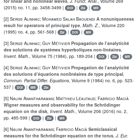
for linear and nonlinear waves
, J. Funct. Anal.
, Volume 269
(2015) no. 11, pp. 3458-3499 |
|
|
DOI
Zbl
MR
[2]
Serge Alinhac; Mohamed Salah Baouendi
A nonuniqueness
result for operators of principal type
, Math. Z.
, Volume 220
(1995) no. 4, pp. 561-568 |
|
|
Zbl
DOI
MR
[3]
Serge Alinhac; Guy Métivier
Propagation de l’analyticité
des solutions de systèmes hyperboliques non-linéaires
,
Invent. Math.
, Volume 75
(1984), pp. 189-204 |
|
|
DOI
Zbl
MR
[4]
Serge Alinhac; Guy Métivier
Propagation de l’analyticité
des solutions d’équations nonlinéaires de type principal
,
Commun. Partial Differ. Equations
, Volume 9
(1984) no. 6, pp. 523-
537 |
|
|
DOI
MR
Zbl
[5]
Nalini Anantharaman; Matthieu Léautaud; Fabricio Macià
Wigner measures and observability for the Schrödinger
equation on the disk
, Invent. Math.
, Volume 206
(2016) no. 2,
pp. 485-599 |
|
|
DOI
Zbl
MR
[6]
Nalini Anantharaman; Fabricio Macià
Semiclassical
measures for the Schrödinger equation on the torus
, J. Eur.