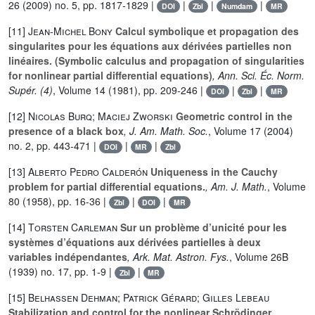
26
(2009) no. 5, pp. 1817-1829 |
|
|
|
DOI
Zbl
Numdam
MR
[11]
Jean-Michel Bony
Calcul symbolique et propagation des
singularites pour les équations aux dérivées partielles non
linéaires. (Symbolic calculus and propagation of singularities
for nonlinear partial differential equations)
, Ann. Sci. Éc. Norm.
Supér. (4)
, Volume 14
(1981), pp. 209-246 |
|
|
DOI
Zbl
MR
[12]
Nicolas Burq; Maciej Zworski
Geometric control in the
presence of a black box
, J. Am. Math. Soc.
, Volume 17
(2004)
no. 2, pp. 443-471 |
|
|
DOI
MR
Zbl
[13]
Alberto Pedro Calderón
Uniqueness in the Cauchy
problem for partial differential equations.
, Am. J. Math.
, Volume
80
(1958), pp. 16-36 |
|
|
Zbl
DOI
MR
[14]
Torsten Carleman
Sur un problème d’unicité pour les
systèmes d’équations aux dérivées partielles à deux
variables indépendantes
, Ark. Mat. Astron. Fys.
, Volume 26B
(1939) no. 17, pp. 1-9 |
|
Zbl
MR
[15]
Belhassen Dehman; Patrick Gérard; Gilles Lebeau
Stabilization and control for the nonlinear Schrödinger