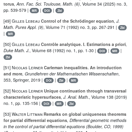
torus
, Ann. Fac. Sci. Toulouse, Math. (6)
, Volume 34
(2025) no. 3,
pp. 539-579 |
|
|
MR
DOI
Zbl
[49]
Gilles Lebeau
Control of the Schrödinger equation
, J.
Math. Pures Appl. (9)
, Volume 71
(1992) no. 3, pp. 267-291 |
Zbl
|
MR
[50]
Gilles Lebeau
Contrôle analytique. I. Estimations a priori
,
Duke Math. J.
, Volume 68
(1992) no. 1, pp. 1-30 |
|
|
DOI
MR
Zbl
[51]
Nicolas Lerner
Carleman inequalities. An introduction
and more
, Grundlehren der Mathematischen Wissenschaften
,
353
, Springer, 2019 |
|
|
DOI
Zbl
MR
[52]
Nicolas Lerner
Unique continuation through transversal
characteristic hypersurfaces
, J. Anal. Math.
, Volume 138
(2019)
no. 1, pp. 135-156 |
|
|
DOI
MR
Zbl
[53]
Walter Littman
Remarks on global uniqueness theorems
for partial differential equations
, Differential geometric methods
in the control of partial differential equations (Boulder, CO, 1999)