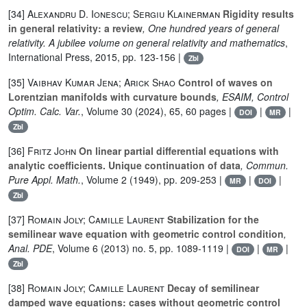
[34]
Alexandru D. Ionescu; Sergiu Klainerman
Rigidity results
in general relativity: a review
, One hundred years of general
relativity. A jubilee volume on general relativity and mathematics
,
International Press, 2015, pp. 123-156 |
Zbl
[35]
Vaibhav Kumar Jena; Arick Shao
Control of waves on
Lorentzian manifolds with curvature bounds
, ESAIM, Control
Optim. Calc. Var.
, Volume 30
(2024), 65, 60 pages |
|
|
DOI
MR
Zbl
[36]
Fritz John
On linear partial differential equations with
analytic coefficients. Unique continuation of data
, Commun.
Pure Appl. Math.
, Volume 2
(1949), pp. 209-253 |
|
|
MR
DOI
Zbl
[37]
Romain Joly; Camille Laurent
Stabilization for the
semilinear wave equation with geometric control condition
,
Anal. PDE
, Volume 6
(2013) no. 5, pp. 1089-1119 |
|
|
DOI
MR
Zbl
[38]
Romain Joly; Camille Laurent
Decay of semilinear
damped wave equations: cases without geometric control