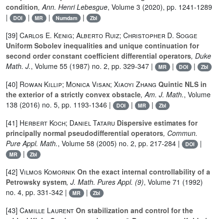
condition
, Ann. Henri Lebesgue
, Volume 3
(2020), pp. 1241-1289
|
|
|
|
DOI
MR
Numdam
Zbl
[39]
Carlos E. Kenig; Alberto Ruiz; Christopher D. Sogge
Uniform Sobolev inequalities and unique continuation for
second order constant coefficient differential operators
, Duke
Math. J.
, Volume 55
(1987) no. 2, pp. 329-347 |
|
|
MR
DOI
Zbl
[40]
Rowan Killip; Monica Visan; Xiaoyi Zhang
Quintic NLS in
the exterior of a strictly convex obstacle
, Am. J. Math.
, Volume
138
(2016) no. 5, pp. 1193-1346 |
|
|
DOI
MR
Zbl
[41]
Herbert Koch; Daniel Tataru
Dispersive estimates for
principally normal pseudodifferential operators
, Commun.
Pure Appl. Math.
, Volume 58
(2005) no. 2, pp. 217-284 |
|
DOI
|
MR
Zbl
[42]
Vilmos Komornik
On the exact internal controllability of a
Petrowsky system
, J. Math. Pures Appl. (9)
, Volume 71
(1992)
no. 4, pp. 331-342 |
|
MR
Zbl
[43]
Camille Laurent
On stabilization and control for the