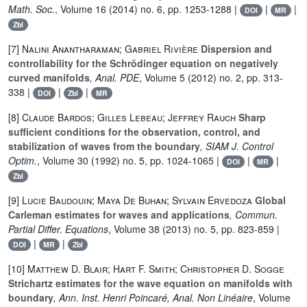
Math. Soc.
, Volume 16
(2014) no. 6, pp. 1253-1288 |
|
|
DOI
MR
Zbl
[7]
Nalini Anantharaman; Gabriel Rivière
Dispersion and
controllability for the Schrödinger equation on negatively
curved manifolds
, Anal. PDE
, Volume 5
(2012) no. 2, pp. 313-
338 |
|
|
DOI
Zbl
MR
[8]
Claude Bardos; Gilles Lebeau; Jeffrey Rauch
Sharp
sufficient conditions for the observation, control, and
stabilization of waves from the boundary
, SIAM J. Control
Optim.
, Volume 30
(1992) no. 5, pp. 1024-1065 |
|
|
DOI
MR
Zbl
[9]
Lucie Baudouin; Maya De Buhan; Sylvain Ervedoza
Global
Carleman estimates for waves and applications
, Commun.
Partial Differ. Equations
, Volume 38
(2013) no. 5, pp. 823-859 |
|
|
DOI
MR
Zbl
[10]
Matthew D. Blair; Hart F. Smith; Christopher D. Sogge
Strichartz estimates for the wave equation on manifolds with
boundary
, Ann. Inst. Henri Poincaré, Anal. Non Linéaire
, Volume