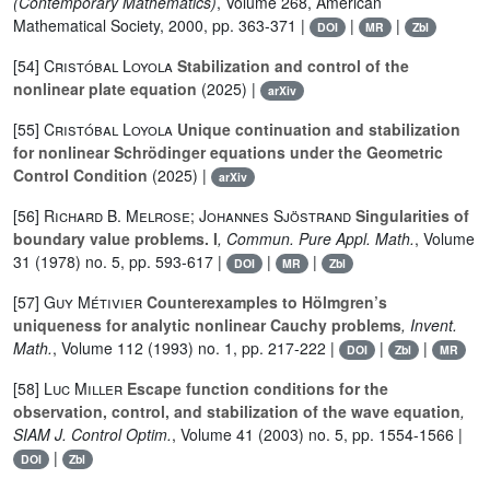
(Contemporary Mathematics)
, Volume 268
, American
Mathematical Society, 2000, pp. 363-371 |
|
|
DOI
MR
Zbl
[54]
Cristóbal Loyola
Stabilization and control of the
nonlinear plate equation
(2025) |
arXiv
[55]
Cristóbal Loyola
Unique continuation and stabilization
for nonlinear Schrödinger equations under the Geometric
Control Condition
(2025) |
arXiv
[56]
Richard B. Melrose; Johannes Sjöstrand
Singularities of
boundary value problems. I
, Commun. Pure Appl. Math.
, Volume
31
(1978) no. 5, pp. 593-617 |
|
|
DOI
MR
Zbl
[57]
Guy Métivier
Counterexamples to Hölmgren’s
uniqueness for analytic nonlinear Cauchy problems
, Invent.
Math.
, Volume 112
(1993) no. 1, pp. 217-222 |
|
|
DOI
Zbl
MR
[58]
Luc Miller
Escape function conditions for the
observation, control, and stabilization of the wave equation
,
SIAM J. Control Optim.
, Volume 41
(2003) no. 5, pp. 1554-1566 |
|
DOI
Zbl