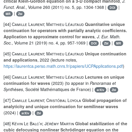
critical Klein-Gordon equation on a 3-D compact manifold
, J.
Funct. Anal.
, Volume 260
(2011) no. 5, pp. 1304-1368 |
|
DOI
|
MR
Zbl
[44]
Camille Laurent; Matthieu Léautaud
Quantitative unique
continuation for operators with partially analytic coefficients.
Application to approximate control for waves
, J. Eur. Math.
Soc.
, Volume 21
(2019) no. 4, pp. 957-1069 |
|
|
DOI
Zbl
MR
[45]
Camille Laurent; Matthieu Léautaud
Unique continuation
and applications
, 2022 (lecture notes,
https://laurentca.perso.math.cnrs.fr/papiers/UCPApplications.pdf
)
[46]
Camille Laurent; Matthieu Léautaud
Lectures on unique
continuation for waves
(2023) (to appear in
Panoramas et
Synthèses
, Société Mathématiques de France) |
|
arXiv
Zbl
[47]
Camille Laurent; Cristóbal Loyola
Global propagation of
analyticity and unique continuation for semilinear waves
(2024) |
|
arXiv
Zbl
[48]
Kévin Le Balc’h; Jérémy Martin
Global stabilization of the
cubic defocusing nonlinear Schrödinger equation on the