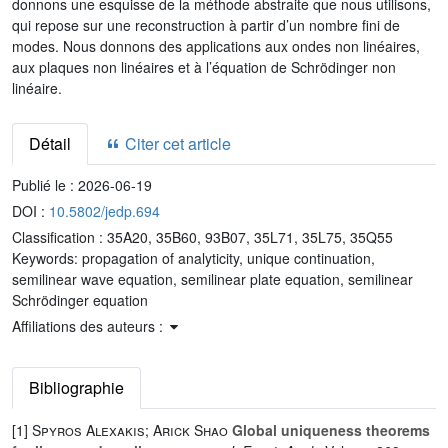
donnons une esquisse de la méthode abstraite que nous utilisons,
qui repose sur une reconstruction à partir d’un nombre fini de
modes. Nous donnons des applications aux ondes non linéaires,
aux plaques non linéaires et à l’équation de Schrödinger non
linéaire.
Détail
Citer cet article
Publié le :
2026-06-19
DOI :
10.5802/jedp.694
Classification :
35A20, 35B60, 93B07, 35L71, 35L75, 35Q55
Keywords:
propagation of analyticity, unique continuation,
semilinear wave equation, semilinear plate equation, semilinear
Schrödinger equation
Affiliations des auteurs :
Bibliographie
[1]
Spyros Alexakis; Arick Shao
Global uniqueness theorems