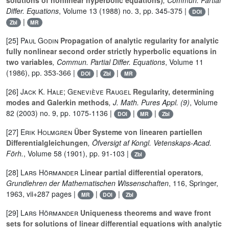
solutions of nonlinear hyperbolic equations)
, Commun. Partial
Differ. Equations
, Volume 13
(1988) no. 3, pp. 345-375 |
|
DOI
|
Zbl
MR
[25]
Paul Godin
Propagation of analytic regularity for analytic
fully nonlinear second order strictly hyperbolic equations in
two variables
, Commun. Partial Differ. Equations
, Volume 11
(1986), pp. 353-366 |
|
|
DOI
Zbl
MR
[26]
Jack K. Hale; Geneviève Raugel
Regularity, determining
modes and Galerkin methods
, J. Math. Pures Appl. (9)
, Volume
82
(2003) no. 9, pp. 1075-1136 |
|
|
DOI
MR
Zbl
[27]
Erik Holmgren
Über Systeme von linearen partiellen
Differentialgleichungen
, Öfversigt af Kongl. Vetenskaps-Acad.
Förh.
, Volume 58
(1901), pp. 91-103 |
Zbl
[28]
Lars Hörmander
Linear partial differential operators
,
Grundlehren der Mathematischen Wissenschaften
, 116
, Springer,
1963, vii+287 pages |
|
|
MR
DOI
Zbl
[29]
Lars Hörmander
Uniqueness theorems and wave front
sets for solutions of linear differential equations with analytic