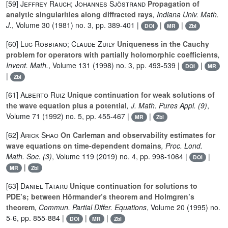
[59]
Jeffrey Rauch; Johannes Sjöstrand
Propagation of
analytic singularities along diffracted rays
, Indiana Univ. Math.
J.
, Volume 30
(1981) no. 3, pp. 389-401 |
|
|
DOI
MR
Zbl
[60]
Luc Robbiano; Claude Zuily
Uniqueness in the Cauchy
problem for operators with partially holomorphic coefficients
,
Invent. Math.
, Volume 131
(1998) no. 3, pp. 493-539 |
|
DOI
MR
|
Zbl
[61]
Alberto Ruiz
Unique continuation for weak solutions of
the wave equation plus a potential
, J. Math. Pures Appl. (9)
,
Volume 71
(1992) no. 5, pp. 455-467 |
|
MR
Zbl
[62]
Arick Shao
On Carleman and observability estimates for
wave equations on time-dependent domains
, Proc. Lond.
Math. Soc. (3)
, Volume 119
(2019) no. 4, pp. 998-1064 |
|
DOI
|
MR
Zbl
[63]
Daniel Tataru
Unique continuation for solutions to
PDE’s; between Hörmander’s theorem and Holmgren’s
theorem
, Commun. Partial Differ. Equations
, Volume 20
(1995) no.
5-6, pp. 855-884 |
|
|
DOI
MR
Zbl