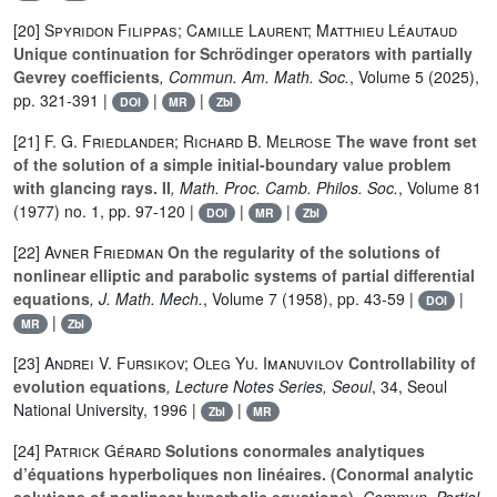
[20]
Spyridon Filippas; Camille Laurent; Matthieu Léautaud
Unique continuation for Schrödinger operators with partially
Gevrey coefficients
, Commun. Am. Math. Soc.
, Volume 5
(2025),
pp. 321-391 |
|
|
DOI
MR
Zbl
[21]
F. G. Friedlander; Richard B. Melrose
The wave front set
of the solution of a simple initial-boundary value problem
with glancing rays. II
, Math. Proc. Camb. Philos. Soc.
, Volume 81
(1977) no. 1, pp. 97-120 |
|
|
DOI
MR
Zbl
[22]
Avner Friedman
On the regularity of the solutions of
nonlinear elliptic and parabolic systems of partial differential
equations
, J. Math. Mech.
, Volume 7
(1958), pp. 43-59 |
|
DOI
|
MR
Zbl
[23]
Andrei V. Fursikov; Oleg Yu. Imanuvilov
Controllability of
evolution equations
, Lecture Notes Series, Seoul
, 34
, Seoul
National University, 1996 |
|
Zbl
MR
[24]
Patrick Gérard
Solutions conormales analytiques
d’équations hyperboliques non linéaires. (Conormal analytic