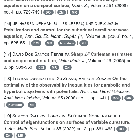
equation on a compact surface
, Math. Z.
, Volume 254
(2006)
no. 4, pp. 729-749 |
|
|
DOI
Zbl
MR
[16]
Belhassen Dehman; Gilles Lebeau; Enrique Zuazua
Stabilization and control for the subcritical semilinear wave
equation
, Ann. Sci. Éc. Norm. Supér. (4)
, Volume 36
(2003) no. 4,
pp. 525-551 |
|
|
|
DOI
MR
Numdam
Zbl
L
p
[17]
David Dos Santos Ferreira
Sharp
Carleman estimates
and unique continuation
, Duke Math. J.
, Volume 129
(2005) no.
3, pp. 503-550 |
|
|
DOI
MR
Zbl
[18]
Thomas Duyckaerts; Xu Zhang; Enrique Zuazua
On the
optimality of the observability inequalities for parabolic and
hyperbolic systems with potentials
, Ann. Inst. Henri Poincaré,
Anal. Non Linéaire
, Volume 25
(2008) no. 1, pp. 1-41 |
|
DOI
MR
|
|
Numdam
Zbl
[19]
Semyon Dyatlov; Long Jin; Stéphane Nonnenmacher
Control of eigenfunctions on surfaces of variable curvature
,
J. Am. Math. Soc.
, Volume 35
(2022) no. 2, pp. 361-465 |
|
DOI
|
Zbl
MR