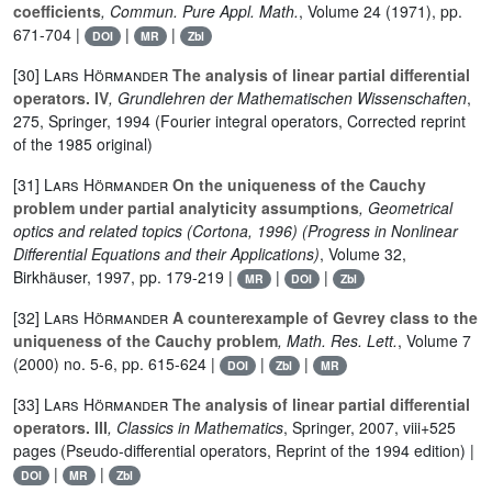
coefficients
, Commun. Pure Appl. Math.
, Volume 24
(1971), pp.
671-704 |
|
|
DOI
MR
Zbl
[30]
Lars Hörmander
The analysis of linear partial differential
operators. IV
, Grundlehren der Mathematischen Wissenschaften
,
275
, Springer, 1994 (Fourier integral operators, Corrected reprint
of the 1985 original)
[31]
Lars Hörmander
On the uniqueness of the Cauchy
problem under partial analyticity assumptions
, Geometrical
optics and related topics (Cortona, 1996)
(Progress in Nonlinear
Differential Equations and their Applications)
, Volume 32
,
Birkhäuser, 1997, pp. 179-219 |
|
|
MR
DOI
Zbl
[32]
Lars Hörmander
A counterexample of Gevrey class to the
uniqueness of the Cauchy problem
, Math. Res. Lett.
, Volume 7
(2000) no. 5-6, pp. 615-624 |
|
|
DOI
Zbl
MR
[33]
Lars Hörmander
The analysis of linear partial differential
operators. III
, Classics in Mathematics
, Springer, 2007, viii+525
pages (Pseudo-differential operators, Reprint of the 1994 edition) |
|
|
DOI
MR
Zbl