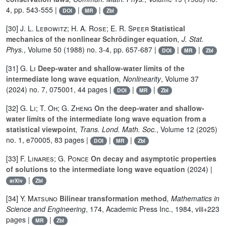
4, pp. 543-555 |
|
|
DOI
MR
Zbl
[30]
J. L. Lebowitz; H. A. Rose; E. R. Speer
Statistical
mechanics of the nonlinear Schrödinger equation
, J. Stat.
Phys.
, Volume 50
(1988) no. 3-4, pp. 657-687 |
|
|
DOI
MR
Zbl
[31]
G. Li
Deep-water and shallow-water limits of the
intermediate long wave equation
, Nonlinearity
, Volume 37
(2024) no. 7, 075001, 44 pages |
|
|
DOI
MR
Zbl
[32]
G. Li; T. Oh; G. Zheng
On the deep-water and shallow-
water limits of the intermediate long wave equation from a
statistical viewpoint
, Trans. Lond. Math. Soc.
, Volume 12
(2025)
no. 1, e70005, 83 pages |
|
|
DOI
MR
Zbl
[33]
F. Linares; G. Ponce
On decay and asymptotic properties
of solutions to the intermediate long wave equation
(2024) |
|
arXiv
Zbl
[34]
Y. Matsuno
Bilinear transformation method
, Mathematics in
Science and Engineering
, 174
, Academic Press Inc., 1984, viii+223
pages |
|
MR
Zbl