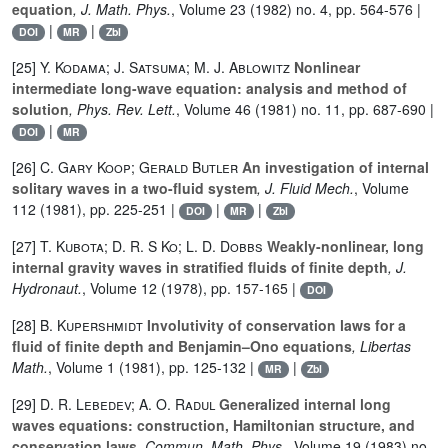
equation
, J. Math. Phys.
, Volume 23
(1982) no. 4, pp. 564-576 |
|
|
DOI
MR
Zbl
[25]
Y. Kodama; J. Satsuma; M. J. Ablowitz
Nonlinear
intermediate long-wave equation: analysis and method of
solution
, Phys. Rev. Lett.
, Volume 46
(1981) no. 11, pp. 687-690 |
|
DOI
MR
[26]
C. Gary Koop; Gerald Butler
An investigation of internal
solitary waves in a two-fluid system
, J. Fluid Mech.
, Volume
112
(1981), pp. 225-251 |
|
|
DOI
MR
Zbl
[27]
T. Kubota; D. R. S Ko; L. D. Dobbs
Weakly-nonlinear, long
internal gravity waves in stratified fluids of finite depth
, J.
Hydronaut.
, Volume 12
(1978), pp. 157-165 |
DOI
[28]
B. Kupershmidt
Involutivity of conservation laws for a
fluid of finite depth and Benjamin–Ono equations
, Libertas
Math.
, Volume 1
(1981), pp. 125-132 |
|
MR
Zbl
[29]
D. R. Lebedev; A. O. Radul
Generalized internal long
waves equations: construction, Hamiltonian structure, and
conservation laws
, Commun. Math. Phys.
, Volume 19
(1983) no.