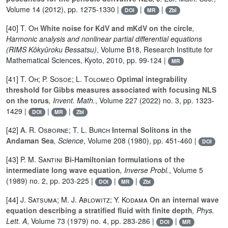
Volume 14
(2012), pp. 1275-1330 |
|
|
DOI
MR
Zbl
[40]
T. Oh
White noise for KdV and mKdV on the circle
,
Harmonic analysis and nonlinear partial differential equations
(RIMS Kôkyûroku Bessatsu)
, Volume B18
, Research Institute for
Mathematical Sciences, Kyoto, 2010, pp. 99-124 |
MR
[41]
T. Oh; P. Sosoe; L. Tolomeo
Optimal integrability
threshold for Gibbs measures associated with focusing NLS
on the torus
, Invent. Math.
, Volume 227
(2022) no. 3, pp. 1323-
1429 |
|
|
DOI
MR
Zbl
[42]
A. R. Osborne; T. L. Burch
Internal Solitons in the
Andaman Sea
, Science
, Volume 208
(1980), pp. 451-460 |
DOI
[43]
P. M. Santini
Bi-Hamiltonian formulations of the
intermediate long wave equation
, Inverse Probl.
, Volume 5
(1989) no. 2, pp. 203-225 |
|
|
DOI
MR
Zbl
[44]
J. Satsuma; M. J. Ablowitz; Y. Kodama
On an internal wave
equation describing a stratified fluid with finite depth
, Phys.
Lett. A
, Volume 73
(1979) no. 4, pp. 283-286 |
|
DOI
MR