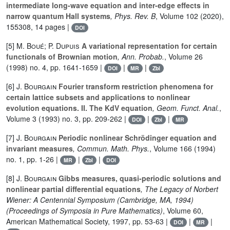
intermediate long-wave equation and inter-edge effects in
narrow quantum Hall systems
, Phys. Rev. B
, Volume 102
(2020),
155308, 14 pages |
DOI
[5]
M. Boué; P. Dupuis
A variational representation for certain
functionals of Brownian motion
, Ann. Probab.
, Volume 26
(1998) no. 4, pp. 1641-1659 |
|
|
DOI
MR
Zbl
[6]
J. Bourgain
Fourier transform restriction phenomena for
certain lattice subsets and applications to nonlinear
evolution equations. II. The KdV equation
, Geom. Funct. Anal.
,
Volume 3
(1993) no. 3, pp. 209-262 |
|
|
DOI
Zbl
MR
[7]
J. Bourgain
Periodic nonlinear Schrödinger equation and
invariant measures
, Commun. Math. Phys.
, Volume 166
(1994)
no. 1, pp. 1-26 |
|
|
MR
Zbl
DOI
[8]
J. Bourgain
Gibbs measures, quasi-periodic solutions and
nonlinear partial differential equations
, The Legacy of Norbert
Wiener: A Centennial Symposium (Cambridge, MA, 1994)
(Proceedings of Symposia in Pure Mathematics)
, Volume 60
,
American Mathematical Society, 1997, pp. 53-63 |
|
|
DOI
MR