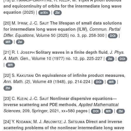
and equicontinuity of orbits for the intermediate long wave
equation
(2025) |
|
arXiv
Zbl
[20]
M. Ifrim; J.-C. Saut
The lifespan of small data solutions
for intermediate long wave equation (ILW)
, Commun. Partial
Differ. Equations
, Volume 50
(2025) no. 3, pp. 258-300 |
|
DOI
|
MR
Zbl
[21]
R. I. Joseph
Solitary waves in a finite depth fluid
, J. Phys.
A. Math. Gen.
, Volume 10
(1977) no. 12, pp. 225-227 |
|
Zbl
DOI
|
MR
[22]
S. Kakutani
On equivalence of infinite product measures
,
Ann. Math. (2)
, Volume 49
(1948), pp. 214-224 |
|
|
DOI
MR
Zbl
[23]
C. Klein; J.-C. Saut
Nonlinear dispersive equations—
inverse scattering and PDE methods
, Applied Mathematical
Sciences
, 209
, Springer, 2021, xx+580 pages |
|
|
DOI
MR
Zbl
[24]
Y. Kodama; M. J. Ablowitz; J. Satsuma
Direct and inverse
scattering problems of the nonlinear intermediate long wave