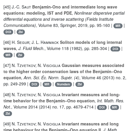
[45]
J.-C. Saut
Benjamin-Ono and intermediate long wave
equations: modeling, IST and PDE
, Nonlinear dispersive partial
differential equations and inverse scattering
(Fields Institute
Communications)
, Volume 83
, Springer, 2019, pp. 95-160 |
|
MR
|
DOI
Zbl
[46]
H. Segur; J. L. Hammack
Soliton models of long internal
waves
, J. Fluid Mech.
, Volume 118
(1982), pp. 285-304 |
|
DOI
|
MR
Zbl
[47]
N. Tzvetkov; N. Visciglia
Gaussian measures associated
to the higher order conservation laws of the Benjamin–Ono
equation
, Ann. Sci. Éc. Norm. Supér. (4)
, Volume 46
(2013) no. 2,
pp. 249-299 |
|
|
|
DOI
MR
Numdam
Zbl
[48]
N. Tzvetkov; N. Visciglia
Invariant measures and long-
time behavior for the Benjamin–Ono equation
, Int. Math. Res.
Not.
, Volume 2014
(2014) no. 17, pp. 4679-4714 |
|
|
DOI
MR
Zbl
[49]
N. Tzvetkov; N. Visciglia
Invariant measures and long
time behaviour for the Benjamin–Ono equation II
, J. Math.