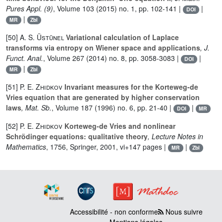
Pures Appl. (9)
, Volume 103
(2015) no. 1, pp. 102-141 |
|
DOI
|
MR
Zbl
[50]
A. S. Üstünel
Variational calculation of Laplace
transforms via entropy on Wiener space and applications
, J.
Funct. Anal.
, Volume 267
(2014) no. 8, pp. 3058-3083 |
|
DOI
|
MR
Zbl
[51]
P. E. Zhidkov
Invariant measures for the Korteweg-de
Vries equation that are generated by higher conservation
laws
, Mat. Sb.
, Volume 187
(1996) no. 6, pp. 21-40 |
|
DOI
MR
[52]
P. E. Zhidkov
Korteweg-de Vries and nonlinear
Schrödinger equations: qualitative theory
, Lecture Notes in
Mathematics
, 1756
, Springer, 2001, vi+147 pages |
|
MR
Zbl
Accessibilité - non conforme
Nous suivre