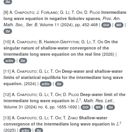
Zbl
[9]
A. Chapouto; J. Forlano; G. Li; T. Oh; D. Pilod
Intermediate
long wave equation in negative Sobolev spaces
, Proc. Am.
Math. Soc., Ser. B
, Volume 11
(2024), pp. 452-468 |
|
|
DOI
MR
Zbl
[10]
A. Chapouto; B. Harrop-Griffiths; G. Li; T. Oh
On the
singular nature of shallow-water convergence of the
intermediate long wave equation on the real line
(2026) |
|
arXiv
Zbl
[11]
A. Chapouto; G. Li; T. Oh
Deep-water and shallow-water
limits of statistical equilibria for the intermediate long wave
equation.
(2024) |
|
arXiv
Zbl
[12]
A. Chapouto; G. Li; T. Oh; D. Pilod
Deep-water limit of the
L
2
intermediate long wave equation in
, Math. Res. Lett.
,
Volume 31
(2024) no. 6, pp. 1655-1692 |
|
|
DOI
MR
Zbl
[13]
A. Chapouto; G. Li; T. Oh; T. Zhao
Shallow-water
L
2
convergence of the intermediate long wave equation in
(2025) |
|
arXiv
Zbl