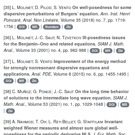
[35]
L. Molinet; D. Pilod; S. Vento
On well-posedness for some
dispersive perturbations of Burgers’ equation
, Ann. Inst. Henri
Poincaré, Anal. Non Linéaire
, Volume 35
(2018) no. 7, pp. 1719-
1756 |
|
|
|
DOI
MR
Numdam
Zbl
[36]
L. Molinet; J.-C. Saut; N. Tzvetkov
Ill-posedness issues
for the Benjamin–Ono and related equations
, SIAM J. Math.
Anal.
, Volume 33
(2001) no. 4, pp. 982-988 |
|
|
DOI
MR
Zbl
[37]
L. Molinet; S. Vento
Improvement of the energy method
for strongly nonresonant dispersive equations and
applications
, Anal. PDE
, Volume 8
(2015) no. 6, pp. 1455-1495 |
|
|
DOI
MR
Zbl
[38]
C. Muñoz; G. Ponce; J.-C. Saut
On the long time behavior
of solutions to the intermediate long wave equation
, SIAM J.
Math. Anal.
, Volume 53
(2021) no. 1, pp. 1029-1048 |
|
DOI
MR
|
Zbl
[39]
A. Nahmod; T. Oh; L. Rey-Bellet; G. Staffilani
Invariant
weighted Wiener measures and almost sure global well-
posedness for the periodic derivative NLS
, J. Eur. Math. Soc.
,