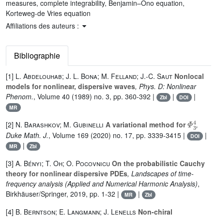
measures, complete integrability, Benjamin–Ono equation,
Korteweg-de Vries equation
Affiliations des auteurs :
Bibliographie
[1]
L. Abdelouhab; J. L. Bona; M. Felland; J.-C. Saut
Nonlocal
models for nonlinear, dispersive waves
, Phys. D: Nonlinear
Phenom.
, Volume 40
(1989) no. 3, pp. 360-392 |
|
|
Zbl
DOI
MR
Φ
3
4
[2]
N. Barashkov; M. Gubinelli
A variational method for
,
Duke Math. J.
, Volume 169
(2020) no. 17, pp. 3339-3415 |
|
DOI
|
MR
Zbl
[3]
A. Bényi; T. Oh; O. Pocovnicu
On the probabilistic Cauchy
theory for nonlinear dispersive PDEs
, Landscapes of time-
frequency analysis
(Applied and Numerical Harmonic Analysis)
,
Birkhäuser/Springer, 2019, pp. 1-32 |
|
MR
Zbl
[4]
B. Berntson; E. Langmann; J. Lenells
Non-chiral