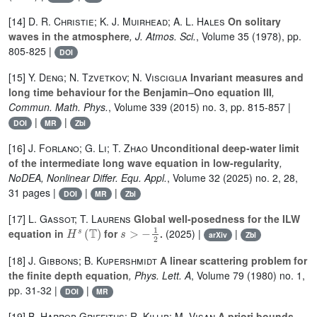
[14]
D. R. Christie; K. J. Muirhead; A. L. Hales
On solitary
waves in the atmosphere
, J. Atmos. Sci.
, Volume 35
(1978), pp.
805-825 |
DOI
[15]
Y. Deng; N. Tzvetkov; N. Visciglia
Invariant measures and
long time behaviour for the Benjamin–Ono equation III
,
Commun. Math. Phys.
, Volume 339
(2015) no. 3, pp. 815-857 |
|
|
DOI
MR
Zbl
[16]
J. Forlano; G. Li; T. Zhao
Unconditional deep-water limit
of the intermediate long wave equation in low-regularity
,
NoDEA, Nonlinear Differ. Equ. Appl.
, Volume 32
(2025) no. 2, 28,
31 pages |
|
|
DOI
MR
Zbl
[17]
L. Gassot; T. Laurens
Global well-posedness for the ILW
H
s
(
𝕋
)
s
>
-
1
2
equation in
for
.
(2025) |
|
arXiv
Zbl
[18]
J. Gibbons; B. Kupershmidt
A linear scattering problem for
the finite depth equation
, Phys. Lett. A
, Volume 79
(1980) no. 1,
pp. 31-32 |
|
DOI
MR
[19]
B. Harrop-Griffiths; R. Killip; M. Vişan
A priori bounds