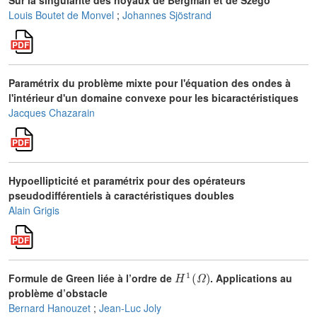
Sur la singularité des noyaux de Bergman et de Szegö
Louis Boutet de Monvel
;
Johannes Sjöstrand
Paramétrix du problème mixte pour l'équation des ondes à
l'intérieur d'un domaine convexe pour les bicaractéristiques
Jacques Chazarain
Hypoellipticité et paramétrix pour des opérateurs
pseudodifférentiels à caractéristiques doubles
Alain Grigis
H
1
(
Ω
)
Formule de Green liée à l’ordre de
. Applications au
problème d’obstacle
Bernard Hanouzet
;
Jean-Luc Joly