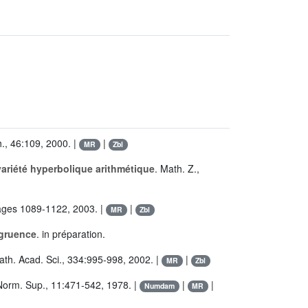
., 46:109, 2000. |
|
MR
Zbl
ariété hyperbolique arithmétique
. Math. Z.,
 pages 1089-1122, 2003. |
|
MR
Zbl
ngruence
. in préparation.
ath. Acad. Sci., 334:995-998, 2002. |
|
MR
Zbl
 Norm. Sup., 11:471-542, 1978. |
|
|
Numdam
MR