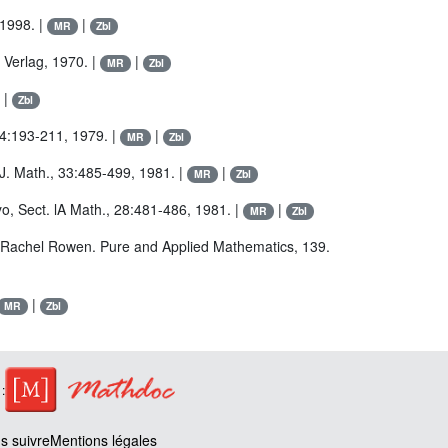
 1998. |
|
MR
Zbl
 Verlag, 1970. |
|
MR
Zbl
|
Zbl
54:193-211, 1979. |
|
MR
Zbl
J. Math., 33:485-499, 1981. |
|
MR
Zbl
kyo, Sect. lA Math., 28:481-486, 1981. |
|
MR
Zbl
by Rachel Rowen. Pure and Applied Mathematics, 139.
|
MR
Zbl
:
 suivre
Mentions légales