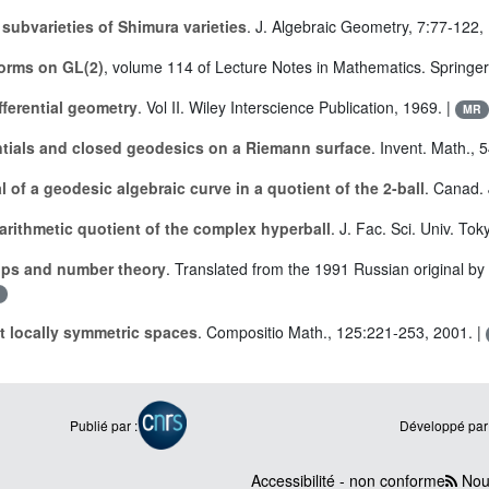
 subvarieties of Shimura varieties
. J. Algebraic Geometry, 7:77-122,
orms on GL(2)
, volume 114 of Lecture Notes in Mathematics. Springer
fferential geometry
. Vol II. Wiley Interscience Publication, 1969. |
MR
ntials and closed geodesics on a Riemann surface
. Invent. Math., 
 of a geodesic algebraic curve in a quotient of the 2-ball
. Canad. 
arithmetic quotient of the complex hyperball
. J. Fac. Sci. Univ. To
ups and number theory
. Translated from the 1991 Russian original 
l
 locally symmetric spaces
. Compositio Math., 125:221-253, 2001. |
Publié par :
Développé par 
Accessibilité - non conforme
Nous