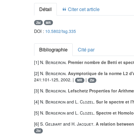
Détail
Citer cet article
Zbl
MR
DOI :
10.5802/tsg.335
Bibliographie
Cité par
[1]
N. Bergeron
.
Premier nombre de Betti et spect
[2]
N. Bergeron
.
Asymptotique de la norme L2 d'
241:101-125, 2002. |
|
MR
Zbl
[3]
N. Bergeron
.
Lefschetz Properties for Arithm
[4]
N. Bergeron
and
L. Clozel
.
Sur le spectre et 
[5]
N. Bergeron
and
L. Clozel
.
Spectre et Homolo
[6]
S. Gelbart
and
H. Jacquet
.
A relation betwee
Zbl