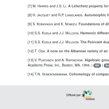
[7]
M. Harris
and
J.S. Li
.
A Lefschetz property for
[8]
H. Jacquet
and
R.P. Langlands
.
Automorphic f
[9]
S. Kobayashi
and
K. Nomizu
.
Foundations of di
[10]
S.S. Kudla
and
J.J. Millson
.
Harmonic differe
[11]
S.S. Kudla
and
J.J. Millson
.
The Poincaré dual
[12]
T. Oda
.
A note on the Albanese variety of an 
[13]
V. Platonov
and
A. Rapinchuk
.
Algebraic gro
Academic Press, Inc., Boston, MA, 1994. |
|
MR
Zb
[14]
T.N. Venkataramana
.
Cohomology of compact
Diffusé par :