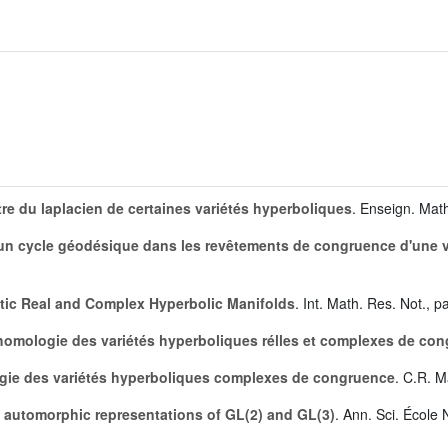
re du laplacien de certaines variétés hyperboliques
. Enseign. Math
un cycle géodésique dans les revêtements de congruence d'une v
etic Real and Complex Hyperbolic Manifolds
. Int. Math. Res. Not.,
l'homologie des variétés hyperboliques rélles et complexes de co
gie des variétés hyperboliques complexes de congruence
. C.R. M
n automorphic representations of GL(2) and GL(3)
. Ann. Sci. École