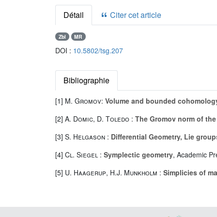
Détail
Citer cet article
Zbl
MR
DOI :
10.5802/tsg.207
Bibliographie
[1]
M. Gromov
:
Volume and bounded cohomolog
[2]
A. Domic
,
D. Toledo
:
The Gromov norm of the 
[3]
S. Helgason
:
Differential Geometry, Lie grou
[4]
Cl. Siegel
:
Symplectic geometry
, Academic Pr
[5]
U. Haagerup
,
H.J. Munkholm
:
Simplicies of m