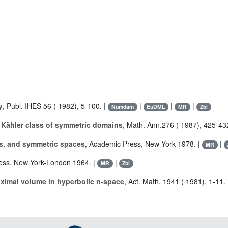
y
, Publ. IHES 56 ( 1982), 5-100. |
|
|
|
Numdam
EuDML
MR
Zbl
Kähler class of symmetric domains
, Math. Ann.276 ( 1987), 425-43
ps, and symmetric spaces
, Academic Press, New York 1978. |
|
MR
ess, New York-London 1964. |
|
MR
Zbl
aximal volume in hyperbolic n-space
, Act. Math. 1941 ( 1981), 1-11.