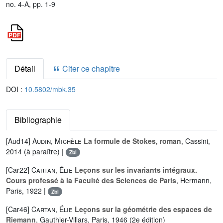
no. 4-A, pp. 1-9
Détail
Citer ce chapitre
DOI :
10.5802/mbk.35
Bibliographie
[Aud14]
Audin, Michèle
La formule de Stokes, roman
, Cassini,
2014 (à paraître) |
Zbl
[Car22]
Cartan, Élie
Leçons sur les invariants intégraux.
Cours professé à la Faculté des Sciences de Paris
, Hermann,
Paris, 1922 |
Zbl
[Car46]
Cartan, Élie
Leçons sur la géométrie des espaces de
Riemann
, Gauthier-Villars, Paris, 1946 (2e édition)