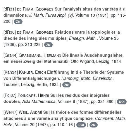
n
[dR31]
de Rham, Georges
Sur l’analysis situs des variétés à
dimensions
, J. Math. Pures Appl. (9)
, Volume 10
(1931), pp. 115-
200 |
Zbl
[dR36]
de Rham, Georges
Relations entre la topologie et la
théorie des intégrales multiples
, Enseign. Math.
, Volume 35
(1936), pp. 213-228 |
Zbl
[Gra44]
Grassmann, Hermann
Die lineale Ausdehnungslehre,
ein neuer Zweig der Mathematiki
, Otto Wigand, Leipzig, 1844
[Käh34]
Kähler, Erich
Einführung in die Theorie der Systeme
von Differentialgleichungen
, Hamburg. Math. Einzelschr.
,
Teubner, Leipzig, Berlin, 1934 |
Zbl
[Poi87]
Poincaré, Henri
Sur les résidus des intégrales
doubles
, Acta Mathematica
, Volume 9
(1887), pp. 321-380 |
DOI
[Wei47]
Weil, André
Sur la théorie des formes différentielles
attachées à une variété analytique complexe
, Comment. Math.
Helv.
, Volume 20
(1947), pp. 110-116 |
|
DOI
Zbl