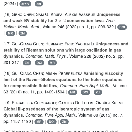
(2024) |
|
arXiv
Zbl
[16]
Geng Chen; Sam G. Krupa; Alexis Vasseur
Uniqueness
2
×
2
and weak-BV stability for
conservation laws
, Arch.
Ration. Mech. Anal.
, Volume 246
(2022) no. 1, pp. 299-332 |
DOI
|
|
MR
Zbl
[17]
Gui-Qiang Chen; Hermano Frid; Yachun Li
Uniqueness and
stability of Riemann solutions with large oscillation in gas
dynamics
, Commun. Math. Phys.
, Volume 228
(2002) no. 2, pp.
201-217 |
|
|
Zbl
DOI
MR
[18]
Gui-Qiang Chen; Misha Perepelitsa
Vanishing viscosity
limit of the Navier–Stokes equations to the Euler equations
for compressible fluid flow
, Commun. Pure Appl. Math.
, Volume
63
(2010) no. 11, pp. 1469-1504 |
|
|
MR
DOI
Zbl
[19]
Elisabetta Chiodaroli; Camillo De Lellis; Ondřej Kreml
Global ill-posedness of the isentropic system of gas
dynamics
, Commun. Pure Appl. Math.
, Volume 68
(2015) no. 7,
pp. 1157-1190 |
|
|
MR
DOI
Zbl