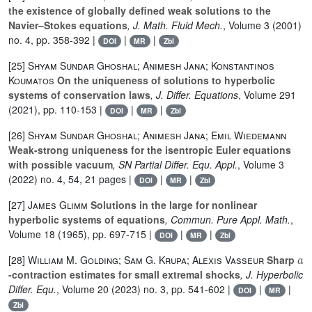
the existence of globally defined weak solutions to the
Navier–Stokes equations
, J. Math. Fluid Mech.
, Volume 3
(2001)
no. 4, pp. 358-392 |
|
|
DOI
MR
Zbl
[25]
Shyam Sundar Ghoshal; Animesh Jana; Konstantinos
Koumatos
On the uniqueness of solutions to hyperbolic
systems of conservation laws
, J. Differ. Equations
, Volume 291
(2021), pp. 110-153 |
|
|
DOI
MR
Zbl
[26]
Shyam Sundar Ghoshal; Animesh Jana; Emil Wiedemann
Weak-strong uniqueness for the isentropic Euler equations
with possible vacuum
, SN Partial Differ. Equ. Appl.
, Volume 3
(2022) no. 4, 54, 21 pages |
|
|
DOI
MR
Zbl
[27]
James Glimm
Solutions in the large for nonlinear
hyperbolic systems of equations
, Commun. Pure Appl. Math.
,
Volume 18
(1965), pp. 697-715 |
|
|
DOI
MR
Zbl
a
[28]
William M. Golding; Sam G. Krupa; Alexis Vasseur
Sharp
-contraction estimates for small extremal shocks
, J. Hyperbolic
Differ. Equ.
, Volume 20
(2023) no. 3, pp. 541-602 |
|
|
DOI
MR
Zbl