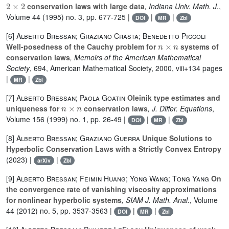
2
×
2
conservation laws with large data
, Indiana Univ. Math. J.
,
Volume 44
(1995) no. 3, pp. 677-725 |
|
|
DOI
MR
Zbl
[6]
Alberto Bressan; Graziano Crasta; Benedetto Piccoli
n
×
n
Well-posedness of the Cauchy problem for
systems of
conservation laws
, Memoirs of the American Mathematical
Society
, 694
, American Mathematical Society, 2000, viii+134 pages
|
|
MR
Zbl
[7]
Alberto Bressan; Paola Goatin
Oleinik type estimates and
n
×
n
uniqueness for
conservation laws
, J. Differ. Equations
,
Volume 156
(1999) no. 1, pp. 26-49 |
|
|
DOI
MR
Zbl
[8]
Alberto Bressan; Graziano Guerra
Unique Solutions to
Hyperbolic Conservation Laws with a Strictly Convex Entropy
(2023) |
|
arXiv
Zbl
[9]
Alberto Bressan; Feimin Huang; Yong Wang; Tong Yang
On
the convergence rate of vanishing viscosity approximations
for nonlinear hyperbolic systems
, SIAM J. Math. Anal.
, Volume
44
(2012) no. 5, pp. 3537-3563 |
|
|
DOI
MR
Zbl