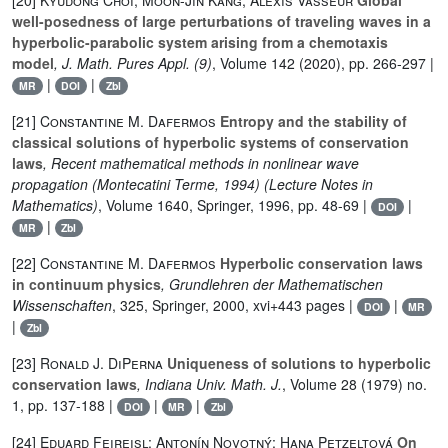
[20]
Kyudong Choi; Moon-Jin Kang; Alexis Vasseur
Global
well-posedness of large perturbations of traveling waves in a
hyperbolic-parabolic system arising from a chemotaxis
model
, J. Math. Pures Appl. (9)
, Volume 142
(2020), pp. 266-297 |
|
|
MR
DOI
Zbl
[21]
Constantine M. Dafermos
Entropy and the stability of
classical solutions of hyperbolic systems of conservation
laws
, Recent mathematical methods in nonlinear wave
propagation (Montecatini Terme, 1994)
(Lecture Notes in
Mathematics)
, Volume 1640
, Springer, 1996, pp. 48-69 |
|
DOI
|
MR
Zbl
[22]
Constantine M. Dafermos
Hyperbolic conservation laws
in continuum physics
, Grundlehren der Mathematischen
Wissenschaften
, 325
, Springer, 2000, xvi+443 pages |
|
DOI
MR
|
Zbl
[23]
Ronald J. DiPerna
Uniqueness of solutions to hyperbolic
conservation laws
, Indiana Univ. Math. J.
, Volume 28
(1979) no.
1, pp. 137-188 |
|
|
DOI
MR
Zbl
[24]
Eduard Feireisl; Antonín Novotný; Hana Petzeltová
On