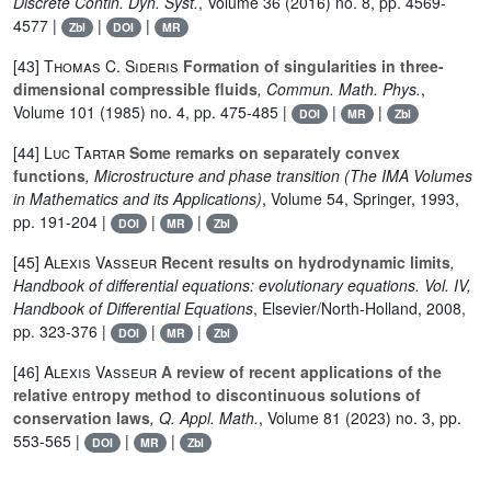
Discrete Contin. Dyn. Syst.
, Volume 36
(2016) no. 8, pp. 4569-
4577 |
|
|
Zbl
DOI
MR
[43]
Thomas C. Sideris
Formation of singularities in three-
dimensional compressible fluids
, Commun. Math. Phys.
,
Volume 101
(1985) no. 4, pp. 475-485 |
|
|
DOI
MR
Zbl
[44]
Luc Tartar
Some remarks on separately convex
functions
, Microstructure and phase transition
(The IMA Volumes
in Mathematics and its Applications)
, Volume 54
, Springer, 1993,
pp. 191-204 |
|
|
DOI
MR
Zbl
[45]
Alexis Vasseur
Recent results on hydrodynamic limits
,
Handbook of differential equations: evolutionary equations. Vol. IV,
Handbook of Differential Equations
, Elsevier/North-Holland, 2008,
pp. 323-376 |
|
|
DOI
MR
Zbl
[46]
Alexis Vasseur
A review of recent applications of the
relative entropy method to discontinuous solutions of
conservation laws
, Q. Appl. Math.
, Volume 81
(2023) no. 3, pp.
553-565 |
|
|
DOI
MR
Zbl