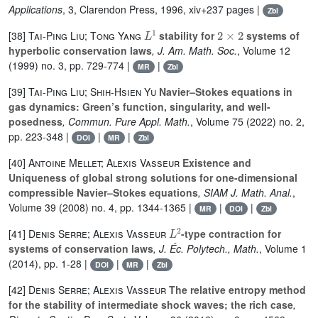
Applications
, 3
, Clarendon Press, 1996, xiv+237 pages |
Zbl
L
1
2
×
2
[38]
Tai-Ping Liu; Tong Yang
stability for
systems of
hyperbolic conservation laws
, J. Am. Math. Soc.
, Volume 12
(1999) no. 3, pp. 729-774 |
|
MR
Zbl
[39]
Tai-Ping Liu; Shih-Hsien Yu
Navier–Stokes equations in
gas dynamics: Green’s function, singularity, and well-
posedness
, Commun. Pure Appl. Math.
, Volume 75
(2022) no. 2,
pp. 223-348 |
|
|
DOI
MR
Zbl
[40]
Antoine Mellet; Alexis Vasseur
Existence and
Uniqueness of global strong solutions for one-dimensional
compressible Navier–Stokes equations
, SIAM J. Math. Anal.
,
Volume 39
(2008) no. 4, pp. 1344-1365 |
|
|
MR
DOI
Zbl
L
2
[41]
Denis Serre; Alexis Vasseur
-type contraction for
systems of conservation laws
, J. Éc. Polytech., Math.
, Volume 1
(2014), pp. 1-28 |
|
|
DOI
MR
Zbl
[42]
Denis Serre; Alexis Vasseur
The relative entropy method
for the stability of intermediate shock waves; the rich case
,