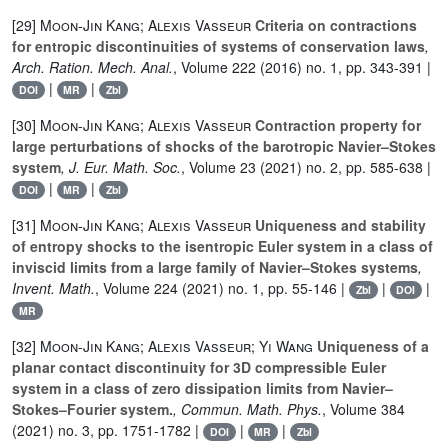
[29]
Moon-Jin Kang; Alexis Vasseur
Criteria on contractions
for entropic discontinuities of systems of conservation laws
,
Arch. Ration. Mech. Anal.
, Volume 222
(2016) no. 1, pp. 343-391 |
|
|
DOI
MR
Zbl
[30]
Moon-Jin Kang; Alexis Vasseur
Contraction property for
large perturbations of shocks of the barotropic Navier–Stokes
system
, J. Eur. Math. Soc.
, Volume 23
(2021) no. 2, pp. 585-638 |
|
|
DOI
MR
Zbl
[31]
Moon-Jin Kang; Alexis Vasseur
Uniqueness and stability
of entropy shocks to the isentropic Euler system in a class of
inviscid limits from a large family of Navier–Stokes systems
,
Invent. Math.
, Volume 224
(2021) no. 1, pp. 55-146 |
|
|
Zbl
DOI
MR
[32]
Moon-Jin Kang; Alexis Vasseur; Yi Wang
Uniqueness of a
planar contact discontinuity for 3D compressible Euler
system in a class of zero dissipation limits from Navier–
Stokes–Fourier system.
, Commun. Math. Phys.
, Volume 384
(2021) no. 3, pp. 1751-1782 |
|
|
DOI
MR
Zbl