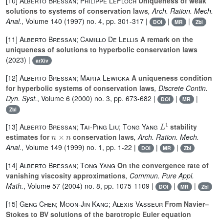
[10]
Alberto Bressan; Philippe LeFloch
Uniqueness of weak
solutions to systems of conservation laws
, Arch. Ration. Mech.
Anal.
, Volume 140
(1997) no. 4, pp. 301-317 |
|
|
DOI
MR
Zbl
[11]
Alberto Bressan; Camillo De Lellis
A remark on the
uniqueness of solutions to hyperbolic conservation laws
(2023) |
arXiv
[12]
Alberto Bressan; Marta Lewicka
A uniqueness condition
for hyperbolic systems of conservation laws
, Discrete Contin.
Dyn. Syst.
, Volume 6
(2000) no. 3, pp. 673-682 |
|
|
DOI
MR
Zbl
L
1
[13]
Alberto Bressan; Tai-Ping Liu; Tong Yang
stability
n
×
n
estimates for
conservation laws
, Arch. Ration. Mech.
Anal.
, Volume 149
(1999) no. 1, pp. 1-22 |
|
|
DOI
MR
Zbl
[14]
Alberto Bressan; Tong Yang
On the convergence rate of
vanishing viscosity approximations
, Commun. Pure Appl.
Math.
, Volume 57
(2004) no. 8, pp. 1075-1109 |
|
|
DOI
MR
Zbl
[15]
Geng Chen; Moon-Jin Kang; Alexis Vasseur
From Navier–
Stokes to BV solutions of the barotropic Euler equation