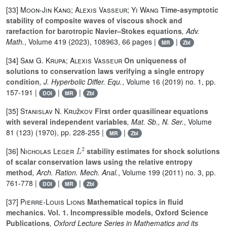
[33]
Moon-Jin Kang; Alexis Vasseur; Yi Wang
Time-asymptotic
stability of composite waves of viscous shock and
rarefaction for barotropic Navier–Stokes equations
, Adv.
Math.
, Volume 419
(2023), 108963, 66 pages |
|
MR
Zbl
[34]
Sam G. Krupa; Alexis Vasseur
On uniqueness of
solutions to conservation laws verifying a single entropy
condition
, J. Hyperbolic Differ. Equ.
, Volume 16
(2019) no. 1, pp.
157-191 |
|
|
DOI
MR
Zbl
[35]
Stanislav N. Kružkov
First order quasilinear equations
with several independent variables
, Mat. Sb., N. Ser.
, Volume
81 (123)
(1970), pp. 228-255 |
|
MR
Zbl
L
2
[36]
Nicholas Leger
stability estimates for shock solutions
of scalar conservation laws using the relative entropy
method
, Arch. Ration. Mech. Anal.
, Volume 199
(2011) no. 3, pp.
761-778 |
|
|
DOI
MR
Zbl
[37]
Pierre-Louis Lions
Mathematical topics in fluid
mechanics. Vol. 1. Incompressible models, Oxford Science
Publications
, Oxford Lecture Series in Mathematics and its