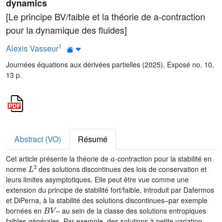
dynamics
[Le principe BV/faible et la théorie de a-contraction
pour la dynamique des fluides]
1
Alexis Vasseur
Journées équations aux dérivées partielles (2025), Exposé no. 10,
13 p.
Abstract (VO)
Résumé
a
Cet article présente la théorie de
‑contraction pour la stabilité en
L
2
norme
des solutions discontinues des lois de conservation et
leurs limites asymptotiques. Elle peut être vue comme une
extension du principe de stabilité fort/faible, introduit par Dafermos
et DiPerna, à la stabilité des solutions discontinues–par exemple
B
V
bornées en
– au sein de la classe des solutions entropiques
faibles générales. Par exemple, des solutions à petite variation