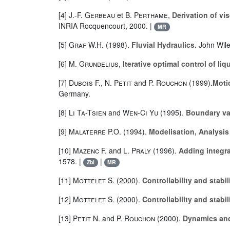
[4]
J.-F. Gerbeau
et
B. Perthame
,
Derivation of vi
INRIA Rocquencourt, 2000. |
MR
[5]
Graf W.H.
(1998).
Fluvial Hydraulics
. John Wil
[6]
M. Grundelius
,
Iterative optimal control of li
[7]
Dubois F.
,
N. Petit
and
P. Rouchon
(1999)
.Moti
Germany.
[8]
Li Ta-Tsien
and
Wen-Ci Yu
(1995).
Boundary val
[9]
Malaterre P.O.
(1994).
Modelisation, Analysis 
[10]
Mazenc F.
and
L. Praly
(1996).
Adding integrat
1578. |
|
Zbl
MR
[11]
Mottelet S.
(2000).
Controllability and stabi
[12]
Mottelet S.
(2000).
Controllability and stabil
[13]
Petit N.
and
P. Rouchon
(2000).
Dynamics and 