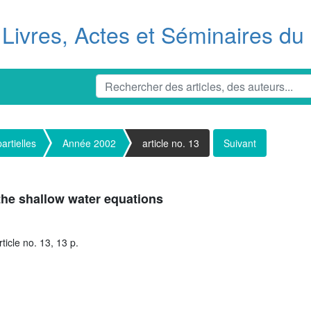
Livres, Actes et Séminaires d
artielles
Année 2002
article no. 13
Suivant
 the shallow water equations
ticle no. 13, 13 p.