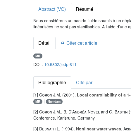
Abstract (VO)
Résumé
Nous considérons un bac de fluide soumis à un dépl
linéarisées ne sont pas stabilisables. A l'aide d'une
Détail
Citer cet article
MR
DOI :
10.5802/jedp.611
Bibliographie
Cité par
[1]
Coron J.M.
(2001).
Local controllability of a 
|
MR
Numdam
[2]
Coron J.M.
,
B. D'Andréa Novel
and
G. Bastin
(
Conference. Karlsruhe, Germany.
[3]
Debnath L.
(1994).
Nonlinear water waves
, Aca