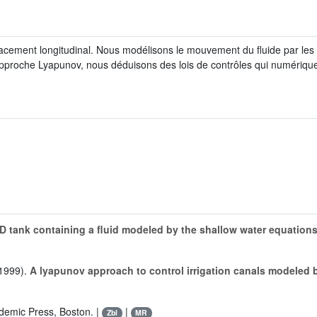
acement longitudinal. Nous modélisons le mouvement du fluide par les 
 approche Lyapunov, nous déduisons des lois de contrôles qui numériqueme
1-D tank containing a fluid modeled by the shallow water equation
1999).
A lyapunov approach to control irrigation canals modeled 
demic Press, Boston. |
|
Zbl
MR