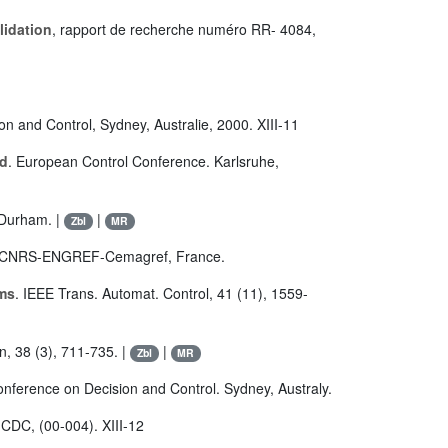
lidation
, rapport de recherche numéro RR- 4084,
on and Control, Sydney, Australie, 2000. XIII-11
id
. European Control Conference. Karlsruhe,
 Durham. |
|
Zbl
MR
S-CNRS-ENGREF-Cemagref, France.
ems
. IEEE Trans. Automat. Control, 41 (11), 1559-
n, 38 (3), 711-735. |
|
Zbl
MR
onference on Decision and Control. Sydney, Australy.
-CDC, (00-004). XIII-12