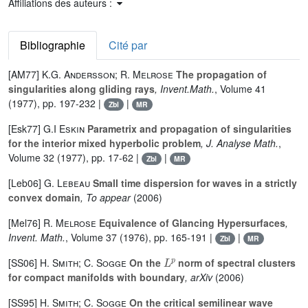
Affiliations des auteurs :
Bibliographie
Cité par
[AM77]
K.G. Andersson; R. Melrose
The propagation of
singularities along gliding rays
, Invent.Math.
, Volume 41
(1977), pp. 197-232 |
|
Zbl
MR
[Esk77]
G.I Eskin
Parametrix and propagation of singularities
for the interior mixed hyperbolic problem
, J. Analyse Math.
,
Volume 32
(1977), pp. 17-62 |
|
Zbl
MR
[Leb06]
G. Lebeau
Small time dispersion for waves in a strictly
convex domain
, To appear
(2006)
[Mel76]
R. Melrose
Equivalence of Glancing Hypersurfaces
,
Invent. Math.
, Volume 37
(1976), pp. 165-191 |
|
Zbl
MR
L
p
[SS06]
H. Smith; C. Sogge
On the
norm of spectral clusters
for compact manifolds with boundary
, arXiv
(2006)
[SS95]
H. Smith; C. Sogge
On the critical semilinear wave