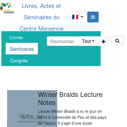
Livres, Actes et
Séminaires du
Centre Mersenne
Livres
Tout
Séminaires
Congrès
Winter Braids Lecture
Notes
L’école
Winter Braids
a vu le jour en
2010 à l’université de Pau et des pays
de l’Adour. Il s’agit d’une école