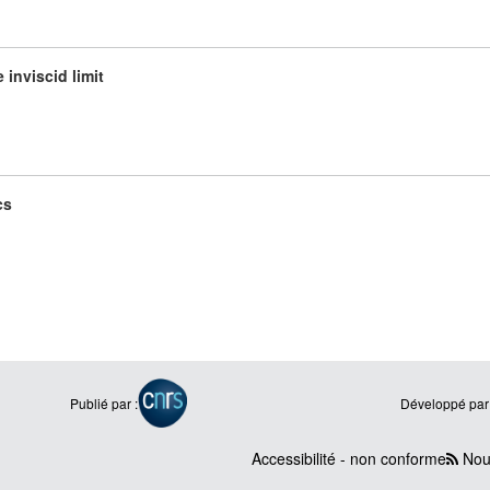
 inviscid limit
cs
Publié par :
Développé par 
Accessibilité - non conforme
Nous