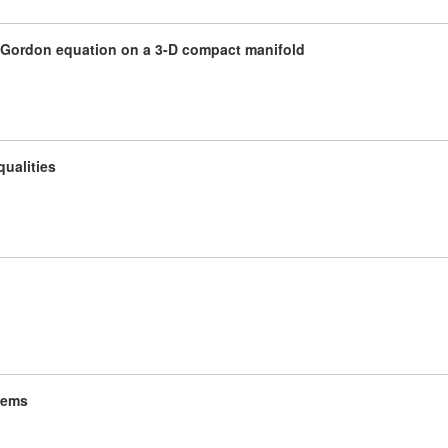
ein-Gordon equation on a 3-D compact manifold
ualities
tems