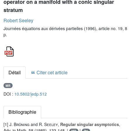
operator on a manifold with a conic singular
stratum
Robert Seeley
Journées équations aux dérivées partielles (1996), article no. 19, 8
p.
Détail
Citer cet article
MR
DOI :
10.5802/jedp.512
Bibliographie
[1]
J. Brüning
and
R. Seeley
,
Regular singular asymptotics
,
Adv. in Math. 58 (1985), 133-148. |
|
MR
Zbl