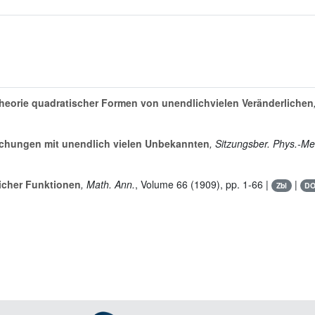
eorie quadratischer Formen von unendlichvielen Veränderlichen
eichungen mit unendlich vielen Unbekannten
, Sitzungsber. Phys.-Me
licher Funktionen
, Math. Ann.
, Volume 66
(1909), pp. 1-66 |
|
Zbl
DO