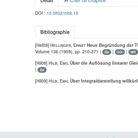
Détail
Citer ce chapitre
DOI :
10.5802/mbk.18
Bibliographie
[Hel09]
Hellinger, Ernst
Neue Begründung der Th
Volume 136
(1909), pp. 210-271 |
|
|
Zbl
DOI
MR
[Hil08]
Hilb, Emil
Über die Auflösung linearer Gl
|
Zbl
[Hil09]
Hilb, Emil
Über Integraldarstellung willkür