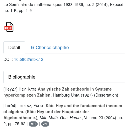
Le Séminaire de mathématiques 1933-1939, no. 2 (2014), Exposé
no. 1-K, pp. 1-9
Détail
Citer ce chapitre
DOI :
10.5802/mbk.12
Bibliographie
[Hey27]
Hey, Käte
Analytische Zahlentheorie in Systeme
hyperkomplexen Zahlen
, Hamburg Univ. (1927) (Dissertation)
[Lor04]
Lorenz, Falko
Käte Hey and the fundamental theorem
of algebra. (Käte Hey und der Hauptsatz der
Algebrentheorie.)
, Mitt. Math. Ges. Hamb.
, Volume 23
(2004) no.
2, pp. 75-92 |
|
MR
Zbl