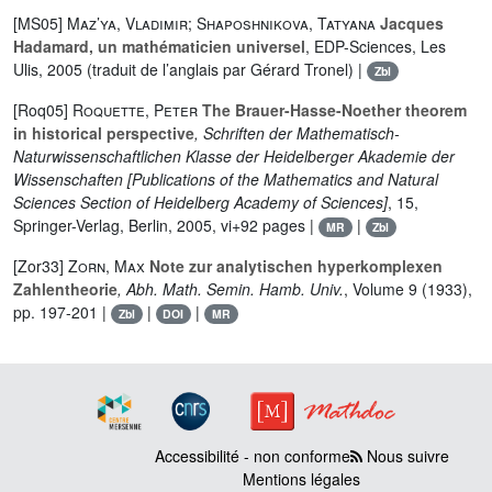
[MS05]
Maz’ya, Vladimir; Shaposhnikova, Tatyana
Jacques
Hadamard, un mathématicien universel
, EDP-Sciences, Les
Ulis, 2005 (traduit de l’anglais par Gérard Tronel) |
Zbl
[Roq05]
Roquette, Peter
The Brauer-Hasse-Noether theorem
in historical perspective
, Schriften der Mathematisch-
Naturwissenschaftlichen Klasse der Heidelberger Akademie der
Wissenschaften [Publications of the Mathematics and Natural
Sciences Section of Heidelberg Academy of Sciences]
, 15
,
Springer-Verlag, Berlin, 2005, vi+92 pages |
|
MR
Zbl
[Zor33]
Zorn, Max
Note zur analytischen hyperkomplexen
Zahlentheorie
, Abh. Math. Semin. Hamb. Univ.
, Volume 9
(1933),
pp. 197-201 |
|
|
Zbl
DOI
MR
Accessibilité - non conforme
Nous suivre
Mentions légales