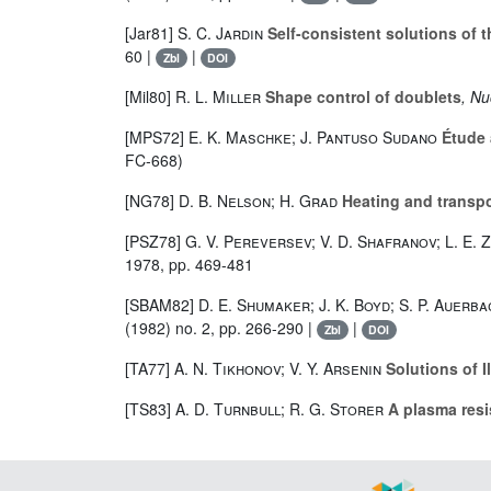
[Jar81]
S. C. Jardin
Self-consistent solutions of 
60 |
|
Zbl
DOI
[Mil80]
R. L. Miller
Shape control of doublets
, Nu
[MPS72]
E. K. Maschke; J. Pantuso Sudano
Étude a
FC-668)
[NG78]
D. B. Nelson; H. Grad
Heating and transpo
[PSZ78]
G. V. Pereversev; V. D. Shafranov; L. E.
1978, pp. 469-481
[SBAM82]
D. E. Shumaker; J. K. Boyd; S. P. Auer
(1982) no. 2, pp. 266-290 |
|
Zbl
DOI
[TA77]
A. N. Tikhonov; V. Y. Arsenin
Solutions of I
[TS83]
A. D. Turnbull; R. G. Storer
A plasma resi