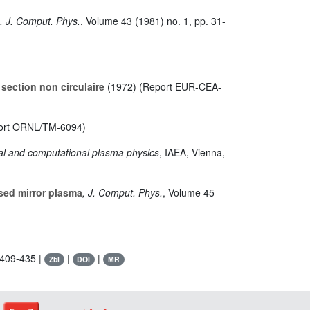
, J. Comput. Phys.
, Volume 43
(1981) no. 1, pp. 31-
section non circulaire
(1972) (Report EUR-CEA-
ort ORNL/TM-6094)
cal and computational plasma physics
, IAEA, Vienna,
rsed mirror plasma
, J. Comput. Phys.
, Volume 45
 409-435 |
|
|
Zbl
DOI
MR