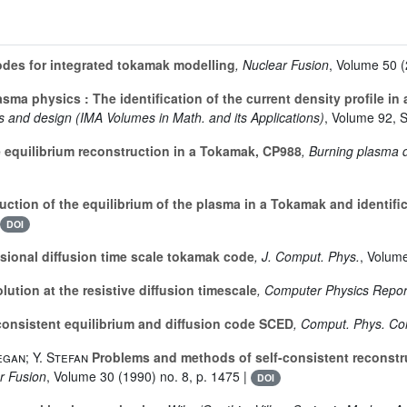
des for integrated tokamak modelling
, Nuclear Fusion
, Volume 50
(
sma physics : The identification of the current density profile in
ms and design
(IMA Volumes in Math. and its Applications)
, Volume 92
, 
 equilibrium reconstruction in a Tokamak, CP988
, Burning plasma 
ction of the equilibrium of the plasma in a Tokamak and identificat
DOI
sional diffusion time scale tokamak code
, J. Comput. Phys.
, Volum
ution at the resistive diffusion timescale
, Computer Physics Repor
consistent equilibrium and diffusion code SCED
, Comput. Phys. C
egan; Y. Stefan
Problems and methods of self-consistent reconstru
r Fusion
, Volume 30
(1990) no. 8, p. 1475 |
DOI