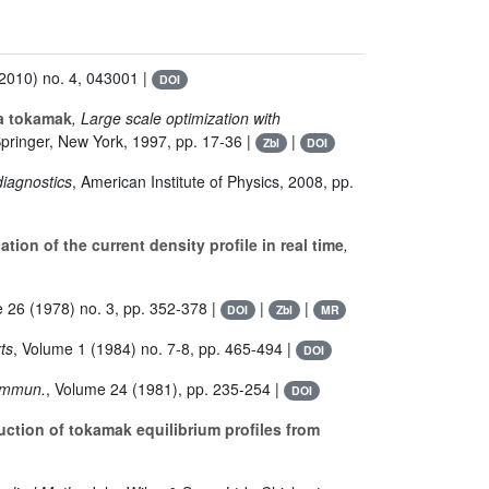
2010) no. 4, 043001 |
DOI
 a tokamak
, Large scale optimization with
Springer, New York, 1997, pp. 17-36 |
|
Zbl
DOI
diagnostics
, American Institute of Physics, 2008, pp.
ion of the current density profile in real time
,
e 26
(1978) no. 3, pp. 352-378 |
|
|
DOI
Zbl
MR
ts
, Volume 1
(1984) no. 7-8, pp. 465-494 |
DOI
ommun.
, Volume 24
(1981), pp. 235-254 |
DOI
ction of tokamak equilibrium profiles from