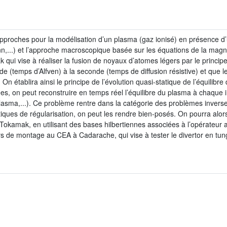
pproches pour la modélisation d’un plasma (gaz ionisé) en présence 
ann,...) et l’approche macroscopique basée sur les équations de la 
 qui vise à réaliser la fusion de noyaux d’atomes légers par le princi
e (temps d’Alfven) à la seconde (temps de diffusion résistive) et que le
n établira ainsi le principe de l’évolution quasi-statique de l’équili
on peut reconstruire en temps réel l’équilibre du plasma à chaque ins
 plasma,...). Ce problème rentre dans la catégorie des problèmes inver
ues de régularisation, on peut les rendre bien-posés. On pourra alors 
Tokamak, en utilisant des bases hilbertiennes associées à l’opérateur 
rs de montage au CEA à Cadarache, qui vise à tester le divertor en tun