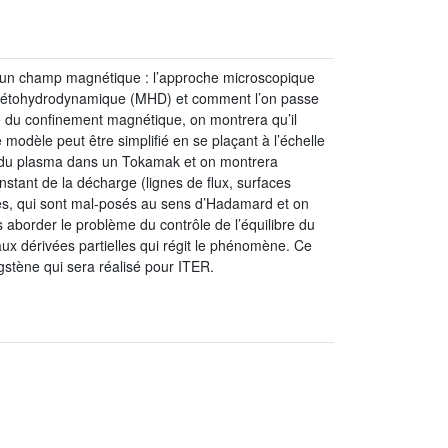
d’un champ magnétique : l’approche microscopique
magnétohydrodynamique (MHD) et comment l’on passe
pe du confinement magnétique, on montrera qu’il
 modèle peut être simplifié en se plaçant à l’échelle
bre du plasma dans un Tokamak et on montrera
tant de la décharge (lignes de flux, surfaces
ses, qui sont mal-posés au sens d’Hadamard et on
aborder le problème du contrôle de l’équilibre du
aux dérivées partielles qui régit le phénomène. Ce
gstène qui sera réalisé pour ITER.