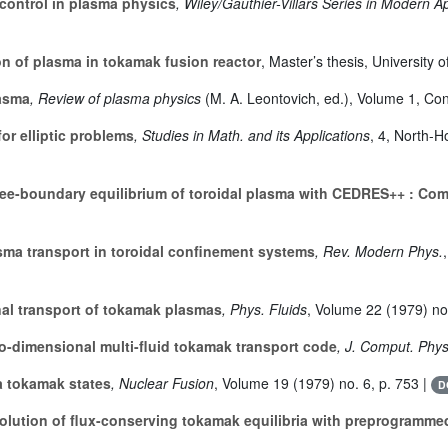
control in plasma physics
, Wiley/Gauthier-Villars Series in Modern A
on of plasma in tokamak fusion reactor
, Master’s thesis, University
lasma
, Review of plasma physics
(M. A. Leontovich, ed.)
, Volume 1
, Co
or elliptic problems
, Studies in Math. and its Applications
, 4
, North-H
ree-boundary equilibrium of toroidal plasma with CEDRES++ : Co
sma transport in toroidal confinement systems
, Rev. Modern Phys.
l transport of tokamak plasmas
, Phys. Fluids
, Volume 22
(1979) no
-dimensional multi-fluid tokamak transport code
, J. Comput. Phys
a tokamak states
, Nuclear Fusion
, Volume 19
(1979) no. 6, p. 753 |
D
lution of flux-conserving tokamak equilibria with preprogramme