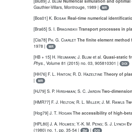
[Blu89]
J. Blum
Numerical simulation and optimal 
Gauthier-Villars, Montrouge, 1989 |
MR
[Bos01]
K. Bosak
Real-time numerical identificati
[Bra65]
S. I. Braginskii
Transport processes in p
[Cia78]
Ph. G. Ciarlet
The finite element method f
1978 |
MR
[HB + 15]
H. Heumann; J. Blum
et al.
Quasi-static f
Phys.
, Volume 81
(2015) no. 03, 905810301 |
DOI
[HH76]
F. L. Hinton; R. D. Hazeltine
Theory of pla
|
MR
[HJ79]
S. P. Hirshman; S. C. Jardin
Two-dimensiona
[HMR77]
F. J. Helton; R. L. Miller; J. M. Rawls
Two
[Hog79]
J. T. Hogan
The accessibility of high-bet
[HPL80]
J. A. Holmes; Y.-K. M. Peng; S. J. Lynch
Evo
(1980) no. 1, pp. 35-54 |
|
Zbl
DOI