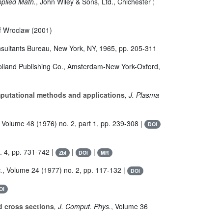
pplied Math.
, John Wiley & Sons, Ltd., Chichester ;
 of Wroclaw (2001)
nsultants Bureau, New York, NY, 1965, pp. 205-311
olland Publishing Co., Amsterdam-New York-Oxford,
mputational methods and applications
, J. Plasma
, Volume 48
(1976) no. 2, part 1, pp. 239-308 |
DOI
. 4, pp. 731-742 |
|
|
Zbl
DOI
MR
.
, Volume 24
(1977) no. 2, pp. 117-132 |
DOI
OI
d cross sections
, J. Comput. Phys.
, Volume 36