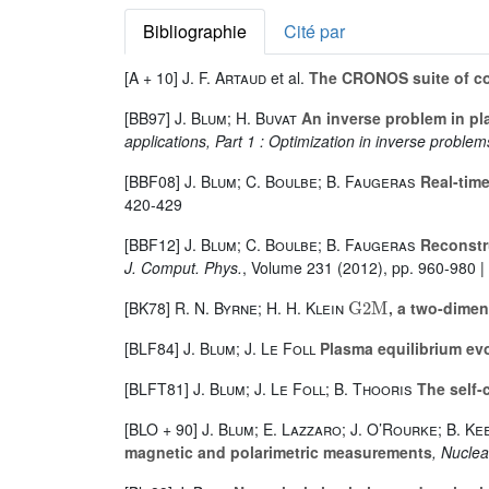
Bibliographie
Cité par
[A + 10]
J. F. Artaud
et al.
The CRONOS suite of co
[BB97]
J. Blum; H. Buvat
An inverse problem in pla
applications, Part 1 : Optimization in inverse proble
[BBF08]
J. Blum; C. Boulbe; B. Faugeras
Real-time
420-429
[BBF12]
J. Blum; C. Boulbe; B. Faugeras
Reconstru
J. Comput. Phys.
, Volume 231
(2012), pp. 960-980 |
G
2
M
[BK78]
R. N. Byrne; H. H. Klein
, a two-dimen
[BLF84]
J. Blum; J. Le Foll
Plasma equilibrium evol
[BLFT81]
J. Blum; J. Le Foll; B. Thooris
The self-
[BLO + 90]
J. Blum; E. Lazzaro; J. O’Rourke; B. Ke
magnetic and polarimetric measurements
, Nuclea