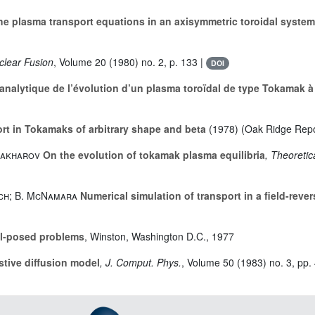
the plasma transport equations in an axisymmetric toroidal system
clear Fusion
, Volume 20
(1980) no. 2, p. 133 |
DOI
nalytique de l’évolution d’un plasma toroïdal de type Tokamak à 
rt in Tokamaks of arbitrary shape and beta
(1978) (Oak Ridge Rep
 Zakharov
On the evolution of tokamak plasma equilibria
, Theoreti
bach; B. McNamara
Numerical simulation of transport in a field-reve
ll-posed problems
, Winston, Washington D.C., 1977
stive diffusion model
, J. Comput. Phys.
, Volume 50
(1983) no. 3, pp.