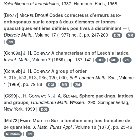
Scientifiques et Industrielles
, 1337
, Hermann, Paris, 1968
[Bro77]
Michel Broué
Codes correcteurs d’erreurs auto-
orthogonaux sur le corps à deux éléments et formes
+
1
quadratiques entières définies positives à discriminant
,
Discrete Math.
, Volume 17
(1977) no. 3, pp. 247-269 |
|
DOI
MR
|
Zbl
[Con69a]
J. H. Conway
A characterisation of Leech’s lattice
,
Invent. Math.
, Volume 7
(1969), pp. 137-142 |
|
|
DOI
MR
Zbl
[Con69b]
J. H. Conway
A group of order
8
,
315
,
553
,
613
,
086
,
720
,
000
, Bull. London Math. Soc.
, Volume
1
(1969), pp. 79-88 |
|
|
DOI
MR
Zbl
[CS99]
J. H. Conway; N. J. A. Sloane
Sphere packings, lattices
and groups
, Grundlehren Math. Wissen.
, 290
, Springer-Verlag,
New York, 1999 |
DOI
[Mat73]
Émile Mathieu
Sur la fonction cinq fois transitive de
24 quantités
, J. Math. Pures Appl.
, Volume 18
(1873), pp. 25-46 |
|
Numdam
Zbl