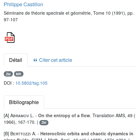
Philippe Castillon
Séminaire de théorie spectrale et géométrie, Tome 10 (1991), pp.
97-107
Détail
Citer cet article
Zbl
MR
DOI :
10.5802/tsg.105
Bibliographie
[A]
Abramov L.
-
On the entropy of a flow
. Translation AMS, 49 (
1966), 167-170. |
Zbl
[B]
Berttozzi A.
-
Heteroclinic orbits and chaotic dynamics in