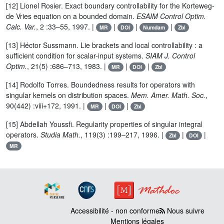
[12] Lionel Rosier. Exact boundary controllability for the Korteweg-
de Vries equation on a bounded domain.
ESAIM Control Optim.
Calc. Var.
, 2 :33–55, 1997. |
|
|
|
MR
DOI
Numdam
Zbl
[13] Héctor Sussmann. Lie brackets and local controllability : a
sufficient condition for scalar-input systems.
SIAM J. Control
Optim.
, 21(5) :686–713, 1983. |
|
|
MR
DOI
Zbl
[14] Rodolfo Torres. Boundedness results for operators with
singular kernels on distribution spaces.
Mem. Amer. Math. Soc.
,
90(442) :viii+172, 1991. |
|
|
MR
DOI
Zbl
[15] Abdellah Youssfi. Regularity properties of singular integral
operators.
Studia Math.
, 119(3) :199–217, 1996. |
|
|
Zbl
DOI
MR
Accessibilité - non conforme
Nous suivre
Mentions légales