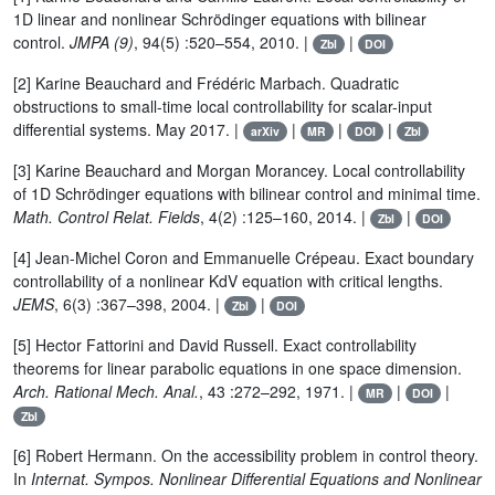
1D linear and nonlinear Schrödinger equations with bilinear
control.
JMPA (9)
, 94(5) :520–554, 2010. |
|
Zbl
DOI
[2] Karine Beauchard and Frédéric Marbach. Quadratic
obstructions to small-time local controllability for scalar-input
differential systems. May 2017. |
|
|
|
arXiv
MR
DOI
Zbl
[3] Karine Beauchard and Morgan Morancey. Local controllability
of 1D Schrödinger equations with bilinear control and minimal time.
Math. Control Relat. Fields
, 4(2) :125–160, 2014. |
|
Zbl
DOI
[4] Jean-Michel Coron and Emmanuelle Crépeau. Exact boundary
controllability of a nonlinear KdV equation with critical lengths.
JEMS
, 6(3) :367–398, 2004. |
|
Zbl
DOI
[5] Hector Fattorini and David Russell. Exact controllability
theorems for linear parabolic equations in one space dimension.
Arch. Rational Mech. Anal.
, 43 :272–292, 1971. |
|
|
MR
DOI
Zbl
[6] Robert Hermann. On the accessibility problem in control theory.
In
Internat. Sympos. Nonlinear Differential Equations and Nonlinear