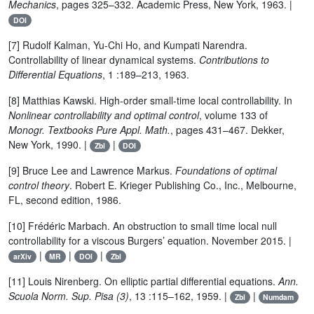
Mechanics
, pages 325–332. Academic Press, New York, 1963. |
DOI
[7] Rudolf Kalman, Yu-Chi Ho, and Kumpati Narendra.
Controllability of linear dynamical systems.
Contributions to
Differential Equations
, 1 :189–213, 1963.
[8] Matthias Kawski. High-order small-time local controllability. In
Nonlinear controllability and optimal control
, volume 133 of
Monogr. Textbooks Pure Appl. Math.
, pages 431–467. Dekker,
New York, 1990. |
|
Zbl
DOI
[9] Bruce Lee and Lawrence Markus.
Foundations of optimal
control theory
. Robert E. Krieger Publishing Co., Inc., Melbourne,
FL, second edition, 1986.
[10] Frédéric Marbach. An obstruction to small time local null
controllability for a viscous Burgers’ equation. November 2015. |
|
|
|
arXiv
MR
DOI
Zbl
[11] Louis Nirenberg. On elliptic partial differential equations.
Ann.
Scuola Norm. Sup. Pisa (3)
, 13 :115–162, 1959. |
|
Zbl
Numdam