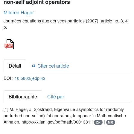
non-self adjoint operators
Mildred Hager
Journées équations aux dérivées partielles (2007), article no. 3, 4
p.
Détail
Citer cet article
DOI :
10.5802/jedp.42
Bibliographie
Cité par
[1] M. Hager, J. Sjöstrand, Eigenvalue asymptotics for randomly
perturbed non-selfadjoint operators, to appear in Mathematische
Annalen. http://xxx.lanl.gov/pdf/math/0601381 |
|
Zbl
MR