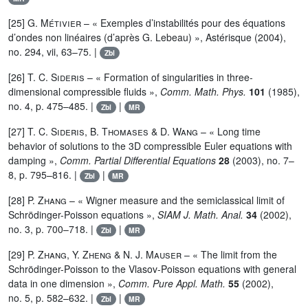
[25]
G. Métivier
– « Exemples d’instabilités pour des équations
d’ondes non linéaires (d’après G. Lebeau) », Astérisque (2004),
no. 294, vii, 63–75. |
Zbl
[26]
T. C. Sideris
– « Formation of singularities in three-
dimensional compressible fluids »,
Comm. Math. Phys.
101
(1985),
no. 4, p. 475–485. |
|
Zbl
MR
[27]
T. C. Sideris, B. Thomases
&
D. Wang
– « Long time
behavior of solutions to the 3D compressible Euler equations with
damping »,
Comm. Partial Differential Equations
28
(2003), no. 7–
8, p. 795–816. |
|
Zbl
MR
[28]
P. Zhang
– « Wigner measure and the semiclassical limit of
Schrödinger-Poisson equations »,
SIAM J. Math. Anal.
34
(2002),
no. 3, p. 700–718. |
|
Zbl
MR
[29]
P. Zhang, Y. Zheng
&
N. J. Mauser
– « The limit from the
Schrödinger-Poisson to the Vlasov-Poisson equations with general
data in one dimension »,
Comm. Pure Appl. Math.
55
(2002),
no. 5, p. 582–632. |
|
Zbl
MR