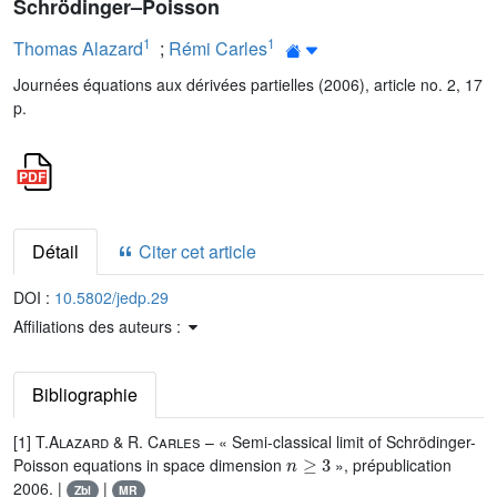
Schrödinger–Poisson
1
1
Thomas Alazard
;
Rémi Carles
Journées équations aux dérivées partielles (2006), article no. 2, 17
p.
Détail
Citer cet article
DOI :
10.5802/jedp.29
Affiliations des auteurs :
Bibliographie
[1]
T.Alazard
&
R. Carles
– « Semi-classical limit of Schrödinger-
n
≥
3
Poisson equations in space dimension
», prépublication
2006. |
|
Zbl
MR