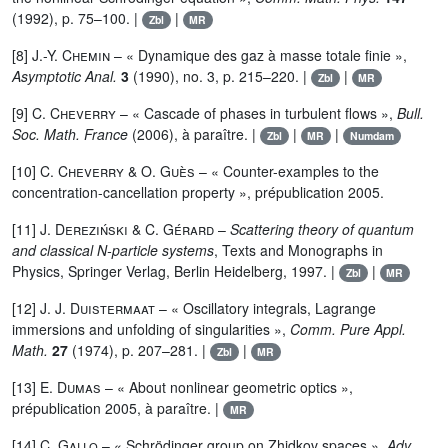
(1992), p. 75–100. |
|
Zbl
MR
[8]
J.-Y. Chemin
– « Dynamique des gaz à masse totale finie »,
Asymptotic Anal.
3
(1990), no. 3, p. 215–220. |
|
Zbl
MR
[9]
C. Cheverry
– « Cascade of phases in turbulent flows »,
Bull.
Soc. Math. France
(2006), à paraître. |
|
|
Zbl
MR
Numdam
[10]
C. Cheverry
&
O. Guès
– « Counter-examples to the
concentration-cancellation property », prépublication 2005.
[11]
J. Dereziński
&
C. Gérard
–
Scattering theory of quantum
and classical N-particle systems
, Texts and Monographs in
Physics, Springer Verlag, Berlin Heidelberg, 1997. |
|
Zbl
MR
[12]
J. J. Duistermaat
– « Oscillatory integrals, Lagrange
immersions and unfolding of singularities »,
Comm. Pure Appl.
Math.
27
(1974), p. 207–281. |
|
Zbl
MR
[13]
E. Dumas
– « About nonlinear geometric optics »,
prépublication 2005, à paraître. |
MR
[14]
C. Gallo
– « Schrödinger group on Zhidkov spaces »,
Adv.