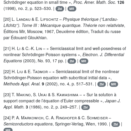
Schrödinger equation in small time »,
Proc. Amer. Math. Soc.
126
(1998), no. 2, p. 523–530. |
|
Zbl
MR
[20]
L. Landau
&
E. Lifschitz
–
Physique théorique (“Landau-
Lifchitz”). Tome III : Mécanique quantique. Théorie non relativiste
,
Éditions Mir, Moscow, 1967, Deuxième édition, Traduit du russe
par Édouard Gloukhian.
[21]
H. Li
&
C.-K. Lin
– « Semiclassical limit and well-posedness of
nonlinear Schrödinger-Poisson systems »,
Electron. J. Differential
Equations
(2003), No. 93, 17 pp. |
|
Zbl
MR
[22]
H. Liu
&
E. Tadmor
– « Semiclassical limit of the nonlinear
Schrödinger-Poisson equation with subcritical initial data »,
Methods Appl. Anal.
9
(2002), no. 4, p. 517–531. |
|
Zbl
MR
[23]
T. Makino, S. Ukai
&
S. Kawashima
– « Sur la solution à
support compact de l’équation d’Euler compressible »,
Japan J.
Appl. Math.
3
(1986), no. 2, p. 249–257. |
Zbl
[24]
P. A. Markowich, C. A. Ringhofer
&
C. Schmeiser
–
Semiconductors equations
, Springer-Verlag, Wien, 1990. |
|
Zbl
MR