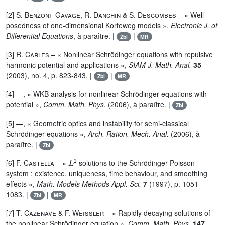
[2]
S. Benzoni–Gavage, R. Danchin
&
S. Descombes
– « Well-
posedness of one-dimensional Korteweg models »,
Electronic J. of
Differential Equations
, à paraître. |
|
Zbl
MR
[3]
R. Carles
– « Nonlinear Schrödinger equations with repulsive
harmonic potential and applications »,
SIAM J. Math. Anal.
35
(2003), no. 4, p. 823-843. |
|
Zbl
MR
[4] —, « WKB analysis for nonlinear Schrödinger equations with
potential »,
Comm. Math. Phys.
(2006), à paraître. |
Zbl
[5] —, « Geometric optics and instability for semi-classical
Schrödinger equations »,
Arch. Ration. Mech. Anal.
(2006), à
paraître. |
Zbl
L
2
[6]
F. Castella
– «
solutions to the Schrödinger-Poisson
system : existence, uniqueness, time behaviour, and smoothing
effects »,
Math. Models Methods Appl. Sci.
7
(1997), p. 1051–
1083. |
|
Zbl
MR
[7]
T. Cazenave
&
F. Weissler
– « Rapidly decaying solutions of
the nonlinear Schrödinger equation »,
Comm. Math. Phys.
147