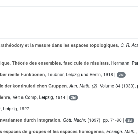
rathéodory et la mesure dans les espaces topologiques
, C. R. Ac
que. Théorie des ensembles, fascicule de résultats
, Hermann, Par
er reelle Funktionen
, Teubner, Leipzig und Berlin, 1918 |
Zbl
ie der kontinuierlichen Gruppen
, Ann. Math. (2)
, Volume 34
(1933), 
lehre
, Veit & Comp, Leipzig, 1914 |
Zbl
r, Leipzig, 1927
nvarianten durch Integration
, Gött. Nachr.
(1897), pp. 71-90 |
Zbl
es espaces de groupes et les espaces homogenes
, Enseign. Math.
,