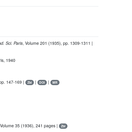
ad. Sci. Paris
, Volume 201
(1935), pp. 1309-1311 |
is, 1940
pp. 147-169 |
|
|
Zbl
DOI
MR
 Volume 35
(1936), 241 pages |
Zbl