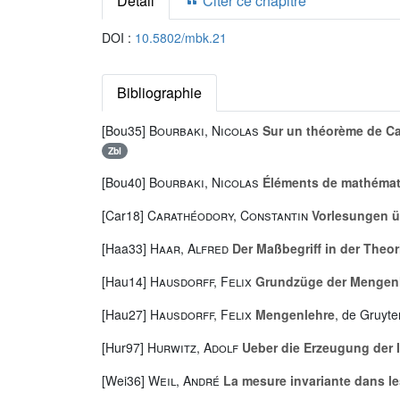
Détail
Citer ce chapitre
DOI :
10.5802/mbk.21
Bibliographie
[Bou35]
Bourbaki, Nicolas
Sur un théorème de Ca
Zbl
[Bou40]
Bourbaki, Nicolas
Éléments de mathémati
[Car18]
Carathéodory, Constantin
Vorlesungen üb
[Haa33]
Haar, Alfred
Der Maßbegriff in der Theor
[Hau14]
Hausdorff, Felix
Grundzüge der Mengen
[Hau27]
Hausdorff, Felix
Mengenlehre
, de Gruyte
[Hur97]
Hurwitz, Adolf
Ueber die Erzeugung der I
[Wei36]
Weil, André
La mesure invariante dans l