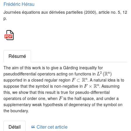
Frédéric Hérau
Journées équations aux dérivées partielles (2000), article no. 5, 12
p.
Résumé
The aim of this work is to give a Gårding inequality for
L
2
(
ℝ
n
)
pseudodifferential operators acting on functions in
F
⊂
ℝ
n
supported in a closed regular region
. A natural idea is to
F
×
ℝ
n
suppose that the symbol is non-negative in
. Assuming
this, we show that this result is true for pseudo-differential
F
operators of order one, when
is the half-space, and under a
supplementary weak hypothesis of degeneracy of the symbol on
the boundary.
Détail
Citer cet article