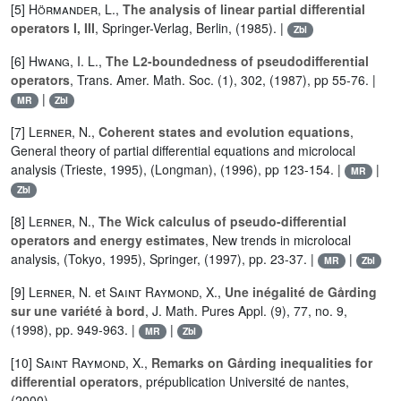
[5]
Hörmander, L.
,
The analysis of linear partial differential
operators I, III
, Springer-Verlag, Berlin, (1985). |
Zbl
[6]
Hwang, I. L.
,
The L2-boundedness of pseudodifferential
operators
, Trans. Amer. Math. Soc. (1), 302, (1987), pp 55-76. |
|
MR
Zbl
[7]
Lerner, N.
,
Coherent states and evolution equations
,
General theory of partial differential equations and microlocal
analysis (Trieste, 1995), (Longman), (1996), pp 123-154. |
|
MR
Zbl
[8]
Lerner, N.
,
The Wick calculus of pseudo-differential
operators and energy estimates
, New trends in microlocal
analysis, (Tokyo, 1995), Springer, (1997), pp. 23-37. |
|
MR
Zbl
[9]
Lerner, N.
et
Saint Raymond, X.
,
Une inégalité de Gårding
sur une variété à bord
, J. Math. Pures Appl. (9), 77, no. 9,
(1998), pp. 949-963. |
|
MR
Zbl
[10]
Saint Raymond, X.
,
Remarks on Gårding inequalities for
differential operators
, prépublication Université de nantes,
(2000).