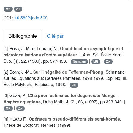
MR
Zbl
DOI :
10.5802/jedp.569
Bibliographie
Cité par
[1]
Bony, J.-M.
et
Lerner, N.
,
Quantification asymptotique et
microlocalisations d'ordre supérieur
. I, Ann. Sci. École Norm.
Sup. (4), 22, (1989), pp. 377-433. |
|
|
Numdam
MR
Zbl
[2]
Bony, J.-M.
,
Sur l'inégalité de Fefferman-Phong
, Séminaire
sur les Équations aux Dérivées Partielles, 1998-1999, Exp. No. III,
École Polytech., Palaiseau, 1998. |
Zbl
[3]
Guan, P.
,
C2 a priori estimates for degenerate Monge-
Ampère equations
, Duke Math. J. (2), 86, (1997), pp 323-346. |
|
MR
Zbl
[4]
Hérau F.
,
Opérateurs pseudo-différentiels semi-bornés
,
Thèse de Doctorat, Rennes, (1999).