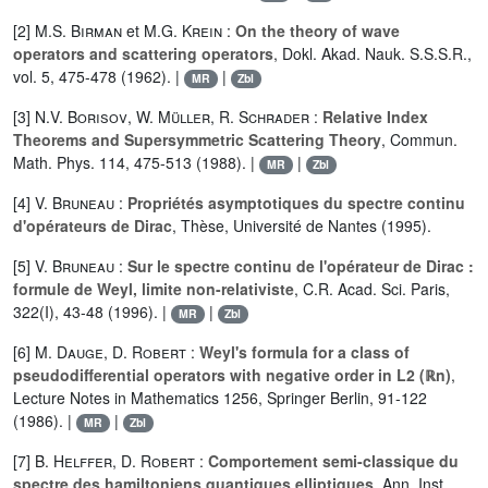
[2]
M.S. Birman
et
M.G. Krein
:
On the theory of wave
operators and scattering operators
, Dokl. Akad. Nauk. S.S.S.R.,
vol. 5, 475-478 (1962). |
|
MR
Zbl
[3]
N.V. Borisov
,
W. Müller
,
R. Schrader
:
Relative Index
Theorems and Supersymmetric Scattering Theory
, Commun.
Math. Phys. 114, 475-513 (1988). |
|
MR
Zbl
[4]
V. Bruneau
:
Propriétés asymptotiques du spectre continu
d'opérateurs de Dirac
, Thèse, Université de Nantes (1995).
[5]
V. Bruneau
:
Sur le spectre continu de l'opérateur de Dirac :
formule de Weyl, limite non-relativiste
, C.R. Acad. Sci. Paris,
322(I), 43-48 (1996). |
|
MR
Zbl
[6]
M. Dauge
,
D. Robert
:
Weyl's formula for a class of
pseudodifferential operators with negative order in L2 (ℝn)
,
Lecture Notes in Mathematics 1256, Springer Berlin, 91-122
(1986). |
|
MR
Zbl
[7]
B. Helffer
,
D. Robert
:
Comportement semi-classique du
spectre des hamiltoniens quantiques elliptiques
, Ann. Inst.