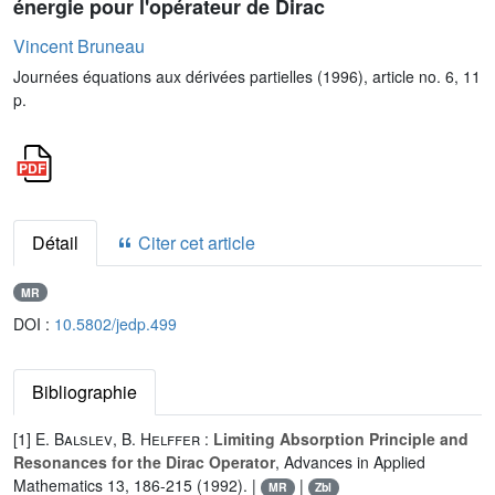
énergie pour l'opérateur de Dirac
Vincent Bruneau
Journées équations aux dérivées partielles (1996), article no. 6, 11
p.
Détail
Citer cet article
MR
DOI :
10.5802/jedp.499
Bibliographie
[1]
E. Balslev
,
B. Helffer
:
Limiting Absorption Principle and
Resonances for the Dirac Operator
, Advances in Applied
Mathematics 13, 186-215 (1992). |
|
MR
Zbl