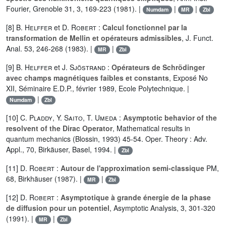
Fourier, Grenoble 31, 3, 169-223 (1981). |
|
|
Numdam
MR
Zbl
[8]
B. Helffer
et
D. Robert
:
Calcul fonctionnel par la
transformation de Mellin et opérateurs admissibles
, J. Funct.
Anal. 53, 246-268 (1983). |
|
MR
Zbl
[9]
B. Helffer
et
J. Sjöstrand
:
Opérateurs de Schrödinger
avec champs magnétiques faibles et constants
, Exposé No
XII, Séminaire E.D.P., février 1989, Ecole Polytechnique. |
|
Numdam
Zbl
[10]
C. Pladdy
,
Y. Saito
,
T. Umeda
:
Asymptotic behavior of the
resolvent of the Dirac Operator
, Mathematical results in
quantum mechanics (Blossin, 1993) 45-54. Oper. Theory : Adv.
Appl., 70, Birkäuser, Basel, 1994. |
Zbl
[11]
D. Robert
:
Autour de l'approximation semi-classique
PM,
68, Birkhäuser (1987). |
|
MR
Zbl
[12]
D. Robert
:
Asymptotique à grande énergie de la phase
de diffusion pour un potentiel
, Asymptotic Analysis, 3, 301-320
(1991). |
|
MR
Zbl