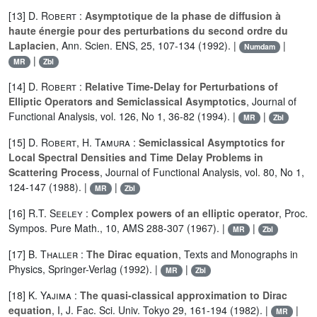
[13]
D. Robert
:
Asymptotique de la phase de diffusion à
haute énergie pour des perturbations du second ordre du
Laplacien
, Ann. Scien. ENS, 25, 107-134 (1992). |
|
Numdam
|
MR
Zbl
[14]
D. Robert
:
Relative Time-Delay for Perturbations of
Elliptic Operators and Semiclassical Asymptotics
, Journal of
Functional Analysis, vol. 126, No 1, 36-82 (1994). |
|
MR
Zbl
[15]
D. Robert
,
H. Tamura
:
Semiclassical Asymptotics for
Local Spectral Densities and Time Delay Problems in
Scattering Process
, Journal of Functional Analysis, vol. 80, No 1,
124-147 (1988). |
|
MR
Zbl
[16]
R.T. Seeley
:
Complex powers of an elliptic operator
, Proc.
Sympos. Pure Math., 10, AMS 288-307 (1967). |
|
MR
Zbl
[17]
B. Thaller
:
The Dirac equation
, Texts and Monographs in
Physics, Springer-Verlag (1992). |
|
MR
Zbl
[18]
K. Yajima
:
The quasi-classical approximation to Dirac
equation
, I, J. Fac. Sci. Univ. Tokyo 29, 161-194 (1982). |
|
MR