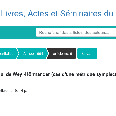
Livres, Actes et Séminaires d
artielles
Année 1994
article no. 9
Suivant
lcul de Weyl-Hörmander (cas d'une métrique symplec
icle no. 9, 14 p.