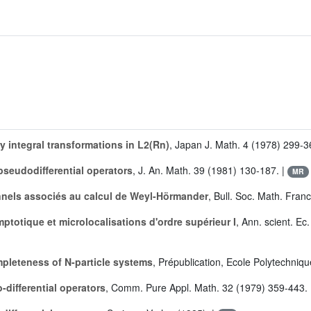
y integral transformations in L2(Rn)
, Japan J. Math. 4 (1978) 299-3
pseudodifferential operators
, J. An. Math. 39 (1981) 130-187. |
MR
nels associés au calcul de Weyl-Hörmander
, Bull. Soc. Math. Fran
ptotique et microlocalisations d'ordre supérieur I
, Ann. scient. E
pleteness of N-particle systems
, Prépublication, Ecole Polytechniqu
differential operators
, Comm. Pure Appl. Math. 32 (1979) 359-443.