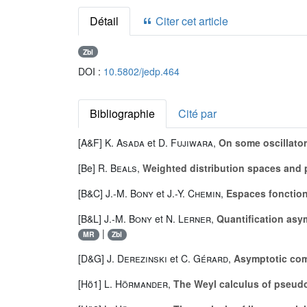
Détail
Citer cet article
Zbl
DOI :
10.5802/jedp.464
Bibliographie
Cité par
[A&F]
K. Asada
et
D. Fujiwara
,
On some oscillator
[Be]
R. Beals
,
Weighted distribution spaces and 
[B&C]
J.-M. Bony
et
J.-Y. Chemin
,
Espaces fonction
[B&L]
J.-M. Bony
et
N. Lerner
,
Quantification asym
|
MR
Zbl
[D&G]
J. Derezinski
et
C. Gérard
,
Asymptotic com
[Hö1]
L. Hörmander
,
The Weyl calculus of pseudo-