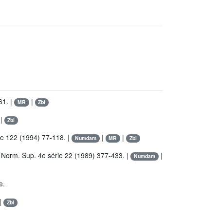
61. |
|
MR
Zbl
|
Zbl
ce 122 (1994) 77-118. |
|
|
Numdam
MR
Zbl
c. Norm. Sup. 4e série 22 (1989) 377-433. |
|
Numdam
e.
 |
Zbl