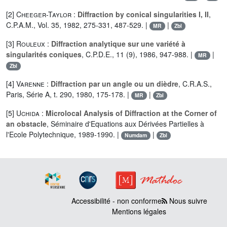
[2]
Cheeger-Taylor
:
Diffraction by conical singularities I, II
,
C.P.A.M., Vol. 35, 1982, 275-331, 487-529. |
|
MR
Zbl
[3]
Rouleux
:
Diffraction analytique sur une variété à
singularités coniques
, C.P.D.E., 11 (9), 1986, 947-988. |
|
MR
Zbl
[4]
Varenne
:
Diffraction par un angle ou un dièdre
, C.R.A.S.,
Paris, Série A, t. 290, 1980, 175-178. |
|
MR
Zbl
[5]
Uchida
:
Microlocal Analysis of Diffraction at the Corner of
an obstacle
, Séminaire d'Equations aux Dérivées Partielles à
l'Ecole Polytechnique, 1989-1990. |
|
Numdam
Zbl
Accessibilité - non conforme
Nous suivre
Mentions légales