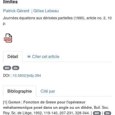
limites
Patrick Gérard
;
Gilles Lebeau
Journées équations aux dérivées partielles (1990), article no. 2, 10
p.
Détail
Citer cet article
MR
Zbl
DOI :
10.5802/jedp.384
Bibliographie
Cité par
[1]
Garnir
:
Fonction de Green pour l'opérateur
métaharmonique posé dans un angle ou un dièdre
, Bull. Soc.
Roy. Sc. de Liège, 1952, 119-140, 207-231, 328-344. |
|
MR
Zbl