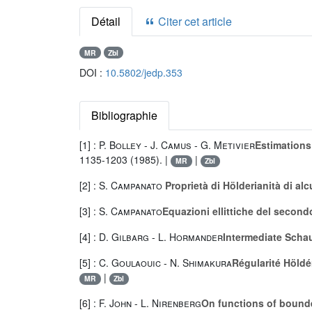
Détail
Citer cet article
MR
Zbl
DOI :
10.5802/jedp.353
Bibliographie
[1] :
P. Bolley
-
J. Camus
-
G. Metivier
Estimations
1135-1203 (1985). |
|
MR
Zbl
[2] :
S. Campanato
Proprietà di Hölderianità di alc
[3] :
S. Campanato
Equazioni ellittiche del second
[4] :
D. Gilbarg
-
L. Hormander
Intermediate Scha
[5] :
C. Goulaouic
-
N. Shimakura
Régularité Höldé
|
MR
Zbl
[6] :
F. John
-
L. Nirenberg
On functions of bound