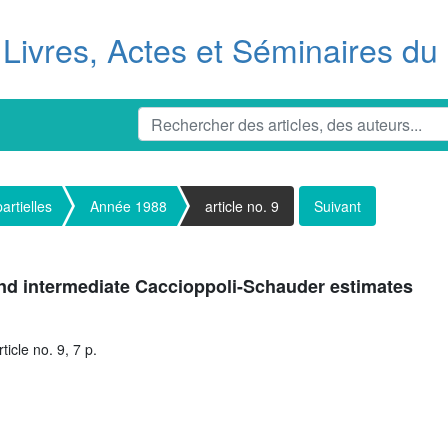
Livres, Actes et Séminaires d
artielles
Année 1988
article no. 9
Suivant
and intermediate Caccioppoli-Schauder estimates
icle no. 9, 7 p.