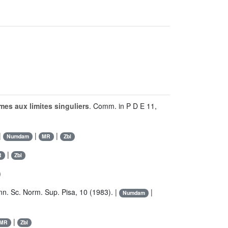
mes aux limites singuliers
. Comm. in P D E 11,
|
|
|
Numdam
MR
Zbl
|
R
Zbl
nn. Sc. Norm. Sup. Pisa, 10 (1983). |
|
Numdam
|
MR
Zbl