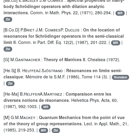
[Ba.Co]
E.Balslev
J.M Combes
:
Spectral properties of many-
body Schrödinger operators with dilation analytic
interactions
. Comm. in Math. Phys. 22, (1971), 280-294. |
|
MR
Zbl
[B.Co.D]
P.Briet
J.M. Combes
P. Duclos
:
On the location of
resonances for Schrödinger operators in the semi-classical
limit II
. Comm. in Part. Diff. Eq. 12(2), (1987), 201-222. |
|
MR
Zbl
[G]
M.Gantmacher
:
Theory of Matrices II
. Chealsea (1972).
[He.Sj]
B. Helffer
J.Sjöstrand
:
Résonances en limite semi-
classique
. Mémoire de la S.M.F. (1986), Tome 114 (3). |
Numdam
|
Zbl
[He-Ma]
B.Helffer
A.Martinez
:
Comparaison entre les
diverses notions de résonances
. Helvetica Phys. Acta, 60,
(1987), 992-1003. |
MR
[M]
G.M.Mackey
:
Quantum Mechanics from the point of vue
of the theory of group representations
. Lect. in Appl. Math., 21,
(1985), 219-253. |
|
MR
Zbl