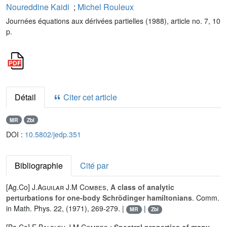
Noureddine Kaidi
;
Michel Rouleux
Journées équations aux dérivées partielles (1988), article no. 7, 10
p.
Détail
Citer cet article
MR
Zbl
DOI :
10.5802/jedp.351
Bibliographie
Cité par
[Ag.Co]
J.Aguilar
J.M Combes
,
A class of analytic
perturbations for one-body Schrödinger hamiltonians
. Comm.
in Math. Phys. 22, (1971), 269-279. |
|
MR
Zbl