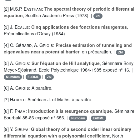
[2]
M.S.P. Eastham
:
The spectral theory of periodic differential
equation
, Scottish Academic Press (1973). |
Zbl
[3]
J. Ecalle
:
Cinq applications des fonctions résurgentes
,
Prépublications d'Orsay (1984).
[4]
C. Gérard
,
A. Grigis
:
Precise estimation of tunneling and
eigenvalues near a potential barrier
, en préparation. |
Zbl
[5]
A. Grigis
:
Sur l'équation de Hill analytique
, Séminaire Bony-
Meyer-Sjöstrand, Ecole Polytechnique 1984-1985 exposé n° 16. |
|
|
Numdam
EuDML
Zbl
[6]
A. Grigis
: A paraître.
[7]
Harrel
: Américan J. of Maths, à paraître.
[8]
F. Pham
:
Introduction à la resurgence quantique
. Séminaire
Bourbaki 85-86 exposé n° 656. |
|
Numdam
EuDML
[9]
Y. Sibuya
:
Global theory of a second order linear ordinary
differential equation with a polynomial coefficient
, North