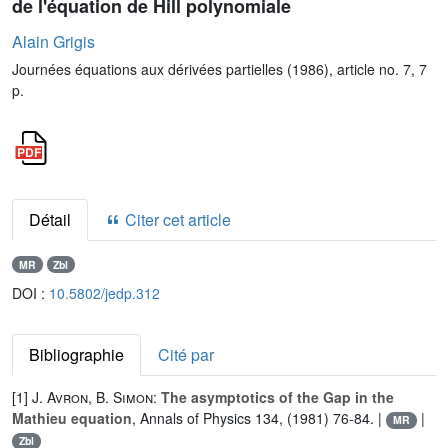
de l'équation de Hill polynomiale
Alain Grigis
Journées équations aux dérivées partielles (1986), article no. 7, 7
p.
Détail
Citer cet article
MR
Zbl
DOI :
10.5802/jedp.312
Bibliographie
Cité par
[1]
J. Avron
,
B. Simon
:
The asymptotics of the Gap in the
Mathieu equation
, Annals of Physics 134, (1981) 76-84. |
|
MR
Zbl