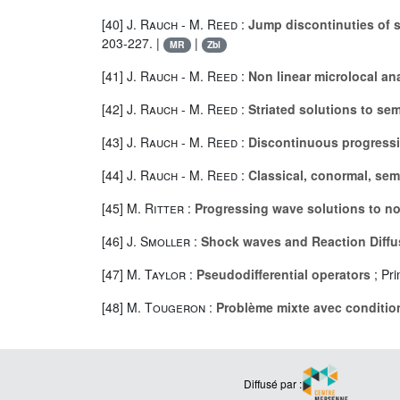
[40]
J. Rauch
-
M. Reed
:
Jump discontinuties of s
203-227. |
|
MR
Zbl
[41]
J. Rauch
-
M. Reed
:
Non linear microlocal an
[42]
J. Rauch
-
M. Reed
:
Striated solutions to sem
[43]
J. Rauch
-
M. Reed
:
Discontinuous progressi
[44]
J. Rauch
-
M. Reed
:
Classical, conormal, sem
[45]
M. Ritter
:
Progressing wave solutions to n
[46]
J. Smoller
:
Shock waves and Reaction Diffu
[47]
M. Taylor
:
Pseudodifferential operators
; Pri
[48]
M. Tougeron
:
Problème mixte avec conditio
Diffusé par :