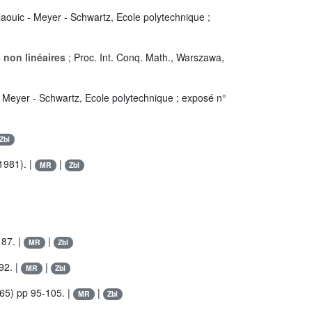
aouic - Meyer - Schwartz, Ecole polytechnique ;
 non linéaires
; Proc. Int. Conq. Math., Warszawa,
 Meyer - Schwartz, Ecole polytechnique ; exposé n°
Zbl
(1981). |
|
MR
Zbl
187. |
|
MR
Zbl
92. |
|
MR
Zbl
65) pp 95-105. |
|
MR
Zbl