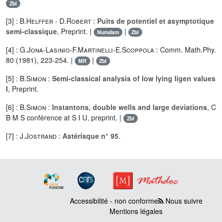
Zbl
[3] :
B.Helffer
-
D.Robert
:
Puits de potentiel et asymptotique
semi-classique
, Preprint. |
|
Numdam
Zbl
[4] :
G.Jona-Lasinio
-
F.Martinelli
-
E.Scoppola
: Comm. Math.Phy.
80 (1981), 223-254. |
|
MR
Zbl
[5] :
B.Simon
:
Semi-classical analysis of low lying ligen values
I
, Preprint.
[6] :
B.Simon
:
Instantons, double wells and large deviations
, C
B M S conférence at S I U, preprint. |
Zbl
[7] :
J.Jostrand
:
Astérisque n° 95
.
Accessibilité - non conforme
Nous suivre
Mentions légales