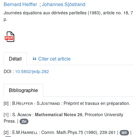
Bernard Helffer
;
Johannes Sjöstrand
Journées équations aux dérivées partielles (1983), article no. 18, 7
p.
Détail
Citer cet article
DOI :
10.5802/jedp.282
Bibliographie
[0] :
B.Helffer
-
S.Jostrand
: Préprint et travaux en préparation.
[1] :
S. Agmon
:
Mathematical Notes 29
, Princeton University
Press. |
Zbl
[2] :
E.M.Harrell
: Comm. Math.Phys.75 (1980), 239-261 |
|
MR