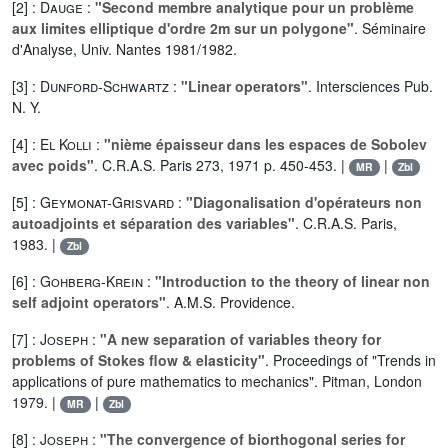
[2] :
Dauge
:
"Second membre analytique pour un problème
aux limites elliptique d'ordre 2m sur un polygone"
. Séminaire
d'Analyse, Univ. Nantes 1981/1982.
[3] :
Dunford-Schwartz
:
"Linear operators"
. Intersciences Pub.
N. Y.
[4] :
El Kolli
:
"nième épaisseur dans les espaces de Sobolev
avec poids"
. C.R.A.S. Paris 273, 1971 p. 450-453. |
|
MR
Zbl
[5] :
Geymonat-Grisvard
:
"Diagonalisation d'opérateurs non
autoadjoints et séparation des variables"
. C.R.A.S. Paris,
1983. |
Zbl
[6] :
Gohberg-Krein
:
"Introduction to the theory of linear non
self adjoint operators"
. A.M.S. Providence.
[7] :
Joseph
:
"A new separation of variables theory for
problems of Stokes flow & elasticity"
. Proceedings of "Trends in
applications of pure mathematics to mechanics". Pitman, London
1979. |
|
MR
Zbl
[8] :
Joseph
:
"The convergence of biorthogonal series for