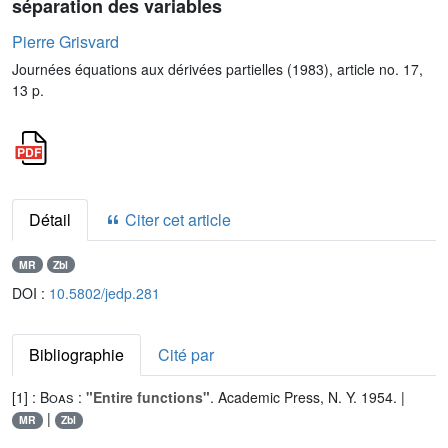
séparation des variables
Pierre Grisvard
Journées équations aux dérivées partielles (1983), article no. 17,
13 p.
Détail
Citer cet article
MR
Zbl
DOI :
10.5802/jedp.281
Bibliographie
Cité par
[1] :
Boas
:
"Entire functions"
. Academic Press, N. Y. 1954. |
|
MR
Zbl