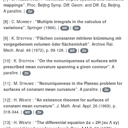
mappings”
. Proc. Beijing Symp. Diff. Geom. and Diff. Eq. Beijing.
A paraître. |
Zbl
[8] :
C. Morrey
:
“Multiple integrals in the calculus of
variations”
. Springer (1966). |
|
MR
Zbl
[9] :
K. Steffen
:
“Flächen constanter mittlerer krümmung mit
vorgegebenem volumen öder flächeninhalt”
. Archive Rat.
Mech. Anal. 49 (1972), p. 99-128. |
|
MR
Zbl
[10] :
K. Steffen
:
“On the nonuniqueness of surfaces with
prescribed mean curvature spanning a given contour”
. A
paraître. |
Zbl
[11] :
M. Struwe
:
“Nonuniqueness in the Plateau problem for
surfaces of constant mean curvature”
. A paraître. |
Zbl
[12] :
H. Wente
:
“An existence theorem for surfaces of
constant mean curvature”
. J. Math. Anal. Appl. 26 (1969), p.
318-344. |
|
MR
Zbl
[13] :
H. Wente
:
“The differential equation ∆x = 2H (xu Λ xy)