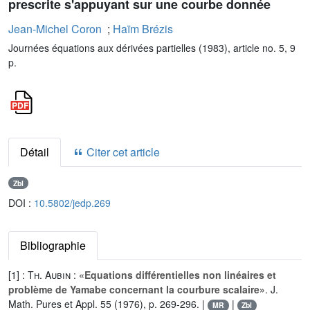
prescrite s'appuyant sur une courbe donnée
Jean-Michel Coron
;
Haïm Brézis
Journées équations aux dérivées partielles (1983), article no. 5, 9
p.
Détail
Citer cet article
Zbl
DOI :
10.5802/jedp.269
Bibliographie
[1] :
Th. Aubin
:
«Equations différentielles non linéaires et
problème de Yamabe concernant la courbure scalaire»
. J.
Math. Pures et Appl. 55 (1976), p. 269-296. |
|
MR
Zbl