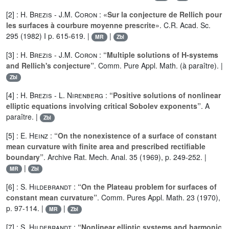
[2] :
H. Brezis
-
J.M. Coron
:
«Sur la conjecture de Rellich pour
les surfaces à courbure moyenne prescrite»
. C.R. Acad. Sc.
295 (1982) I p. 615-619. |
|
MR
Zbl
[3] :
H. Brezis
-
J.M. Coron
:
“Multiple solutions of H-systems
and Rellich's conjecture”
. Comm. Pure Appl. Math. (à paraître). |
Zbl
[4] :
H. Brezis
-
L. Nirenberg
:
“Positive solutions of nonlinear
elliptic equations involving critical Sobolev exponents”
. A
paraître. |
Zbl
[5] :
E. Heinz
:
“On the nonexistence of a surface of constant
mean curvature with finite area and prescribed rectifiable
boundary”
. Archive Rat. Mech. Anal. 35 (1969), p. 249-252. |
|
MR
Zbl
[6] :
S. Hildebrandt
:
“On the Plateau problem for surfaces of
constant mean curvature”
. Comm. Pures Appl. Math. 23 (1970),
p. 97-114. |
|
MR
Zbl
[7] :
S. Hildebrandt
:
“Nonlinear elliptic systems and harmonic