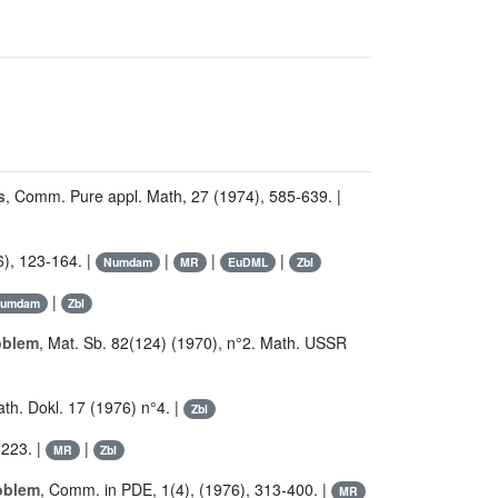
s
, Comm. Pure appl. Math, 27 (1974), 585-639. |
6), 123-164. |
|
|
|
Numdam
MR
EuDML
Zbl
|
umdam
Zbl
roblem
, Mat. Sb. 82(124) (1970), n°2. Math. USSR
th. Dokl. 17 (1976) n°4. |
Zbl
-223. |
|
MR
Zbl
roblem
, Comm. in PDE, 1(4), (1976), 313-400. |
MR