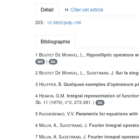
Détail
Citer cet article
DOI :
10.5802/jedp.166
Bibliographie
1
Boutet De Monvel, L.
,
Hypoelliptic operators w
|
MR
Zbl
2
Boutet De Monvel, L.
,
Sjostrand, J.
Sur la sin
3
Helffer, B.
Quelques exemples d'opérateurs ps
4
Henkin, G.M.
Intégral representation of functi
Sb. 11 (1970), n°2, 273-281. |
Zbl
5
Kucherenko, V.V.
Parametrix for equations wit
6
Melin, A.
,
Sjostrand, J.
Fourier integral opera
7
Melin, A.
Sjostrand, J.
Fourier integral operat