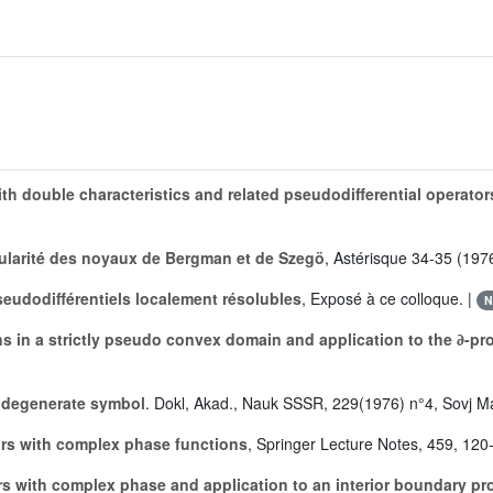
ith double characteristics and related pseudodifferential operator
gularité des noyaux de Bergman et de Szegö
, Astérisque 34-35 (197
eudodifférentiels localement résolubles
, Exposé à ce colloque. |
N
ons in a strictly pseudo convex domain and application to the ∂-p
h degenerate symbol
. Dokl, Akad., Nauk SSSR, 229(1976) n°4, Sovj Ma
tors with complex phase functions
, Springer Lecture Notes, 459, 120
ors with complex phase and application to an interior boundary p