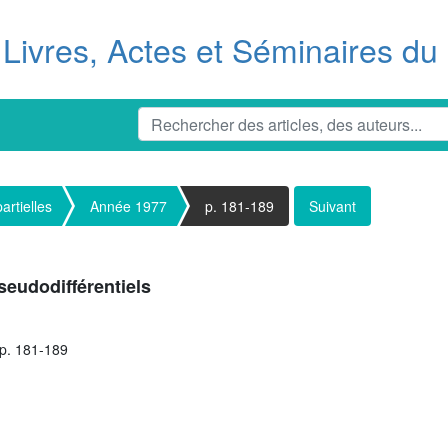
Livres, Actes et Séminaires d
artielles
Année 1977
p. 181-189
Suivant
seudodifférentiels
pp. 181-189