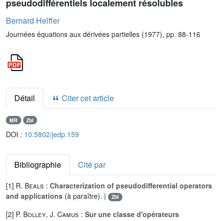
pseudodifférentiels localement résolubles
Bernard Helffer
Journées équations aux dérivées partielles (1977), pp. 88-116
Détail
Citer cet article
MR
Zbl
DOI :
10.5802/jedp.159
Bibliographie
Cité par
[1]
R. Beals
:
Characterization of pseudodifferential operators
and applications
(à paraître). |
Zbl
[2]
P. Bolley
,
J. Camus
:
Sur une classe d'opérateurs