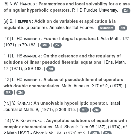
[8]
N.W. Hanges
:
Parametrices and local solvability for a class
of singular hyperbolic operators
. P.H.D Purdue University. |
Zbl
[9]
B. Helffer
:
Addition de variables et application à la
régularité
. (à paraître). Annales Institut Fourier. |
|
Numdam
Zbl
[10]
L. Hörmander
:
Fourier Integral operators I
. Acta Math. 127
(1971), p 79-183. |
|
MR
Zbl
[11]
L. Hörmander
:
On the existence and the regularity of
solutions of linear pseudodifferential equations
. l'Ens. Math.
17 (1971), p 99-163. |
Zbl
[12]
L. Hörmander
:
A class of pseudodifferential operators
with double characteristics
. Math. Annalen. 217 n° 2, (1975). |
|
MR
Zbl
[13]
Y. Kannai
:
An unsolvable hypoelliptic operator
. Israël
Journal of Math. 9, (1971), p 306-315. |
|
MR
Zbl
[14]
V.V. Kučerenko
:
Asymptotic solutions of equations with
complex characteristics
. Mat. Sbornik Tom 95 (137), (1974), n°
2 Math.USSR - Sbornik Vol. 24, (1974) n° 2. |
|
MR
Zbl