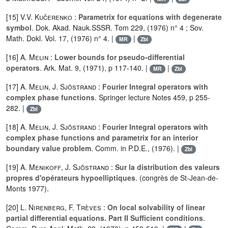
[15]
V.V. Kučerenko
:
Parametrix for equations with degenerate
symbol
. Dok. Akad. Nauk.SSSR. Tom 229, (1976) n° 4 ; Sov.
Math. Dokl. Vol. 17, (1976) n° 4. |
|
MR
Zbl
[16]
A. Melin
:
Lower bounds for pseudo-differential
operators
. Ark. Mat. 9, (1971), p 117-140. |
|
MR
Zbl
[17]
A. Melin
,
J. Sjöstrand
:
Fourier Integral operators with
complex phase functions
. Springer lecture Notes 459, p 255-
282. |
Zbl
[18]
A. Melin
,
J. Sjöstrand
:
Fourier Integral operators with
complex phase functions and parametrix for an interior
boundary value problem
. Comm. in P.D.E., (1976). |
Zbl
[19]
A. Menikoff
,
J. Sjöstrand
:
Sur la distribution des valeurs
propres d'opérateurs hypoelliptiques
. (congrès de St-Jean-de-
Monts 1977).
[20]
L. Nirenberg
,
F. Trèves
:
On local solvability of linear
partial differential equations. Part II Sufficient conditions
.