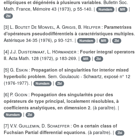
elliptiques et dégénérés à plusieurs variables
. Bulletin Soc.
Math. France, Mémoire 43 (1973), p 55-140. |
|
|
Numdam
MR
Zbl
[3]
L. Boutet De Monvel
,
A. Grigis
,
B. Helffer
:
Parametrixes
d'opérateurs pseudodifférentiels à caractéristiques multiples
.
Astérisque 34-35 (1976), p 93-121. |
|
|
Numdam
MR
Zbl
[4]
J.J. Duistermaat
,
L. Hörmander
:
Fourier integral operators
II
. Acta Math. 128 (1972), p 183-269. |
|
MR
Zbl
[5]
G. Eskin
:
Propagation of singularities for interior mixed
hyperbolic problem
. Sem. Goulaouic - Schwartz, exposé n° 12
(1976-1977). |
|
Numdam
Zbl
[6]
P. Godin
:
Propagation des singularités pour des
opérateurs de type principal, localement résolubles, à
coefficients analytiques, en dimension 2
. (à paraître). |
|
Numdam
Zbl
[7]
V.V. Guillemin
,
D. Schaeffer
:
On a certain class of
Fuchsian Partial differential equations
. (à paraître). |
Zbl