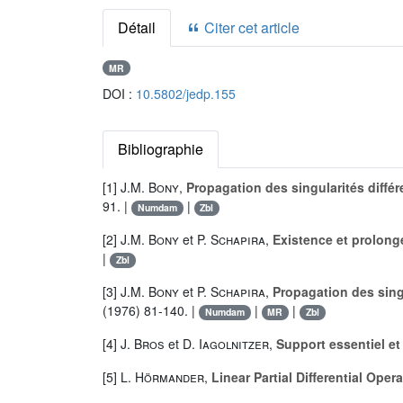
Détail
Citer cet article
MR
DOI :
10.5802/jedp.155
Bibliographie
[1]
J.M. Bony
,
Propagation des singularités différ
91. |
|
Numdam
Zbl
[2]
J.M. Bony
et
P. Schapira
,
Existence et prolong
|
Zbl
[3]
J.M. Bony
et
P. Schapira
,
Propagation des sing
(1976) 81-140. |
|
|
Numdam
MR
Zbl
[4]
J. Bros
et
D. Iagolnitzer
,
Support essentiel et
[5]
L. Hörmander
,
Linear Partial Differential Oper