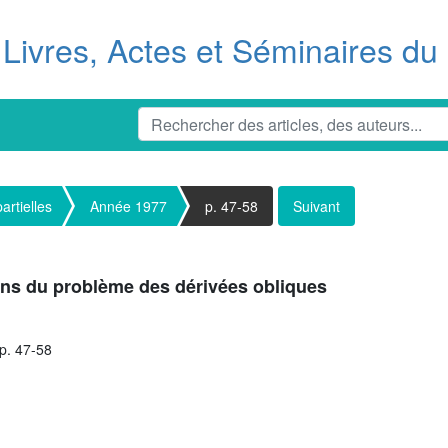
Livres, Actes et Séminaires d
artielles
Année 1977
p. 47-58
Suivant
ions du problème des dérivées obliques
pp. 47-58