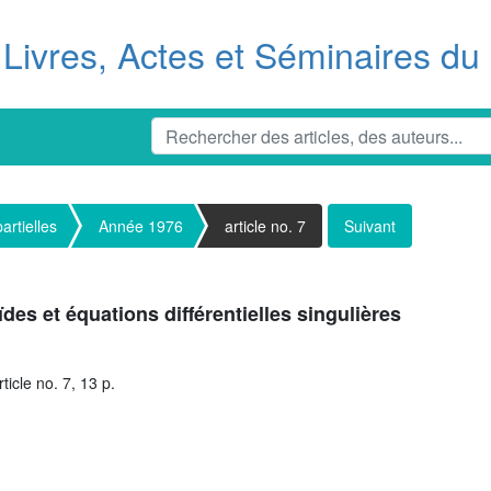
Livres, Actes et Séminaires d
artielles
Année 1976
article no. 7
Suivant
es et équations différentielles singulières
icle no. 7, 13 p.