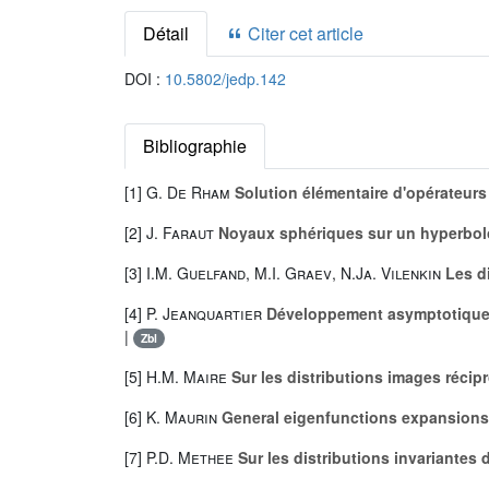
Détail
Citer cet article
DOI :
10.5802/jedp.142
Bibliographie
[1]
G. De Rham
Solution élémentaire d'opérateurs
[2]
J. Faraut
Noyaux sphériques sur un hyperbol
[3]
I.M. Guelfand
,
M.I. Graev
,
N.Ja. Vilenkin
Les d
[4]
P. Jeanquartier
Développement asymptotique d
|
Zbl
[5]
H.M. Maire
Sur les distributions images récip
[6]
K. Maurin
General eigenfunctions expansions 
[7]
P.D. Methee
Sur les distributions invariantes