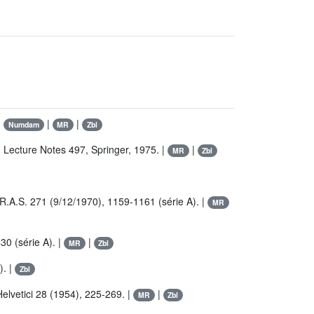
|
|
|
Numdam
MR
Zbl
 Lecture Notes 497, Springer, 1975. |
|
MR
Zbl
.R.A.S. 271 (9/12/1970), 1159-1161 (série A). |
MR
30 (série A). |
|
MR
Zbl
). |
Zbl
elvetici 28 (1954), 225-269. |
|
MR
Zbl