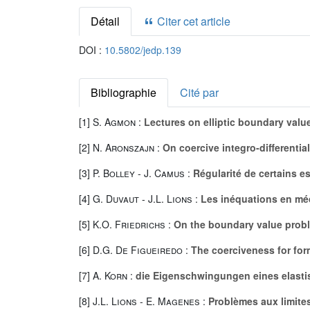
Détail
Citer cet article
DOI :
10.5802/jedp.139
Bibliographie
Cité par
[1]
S. Agmon
:
Lectures on elliptic boundary val
[2]
N. Aronszajn
:
On coercive integro-differentia
[3]
P. Bolley
-
J. Camus
:
Régularité de certains e
[4]
G. Duvaut
-
J.L. Lions
:
Les inéquations en mé
[5]
K.O. Friedrichs
:
On the boundary value proble
[6]
D.G. De Figueiredo
:
The coerciveness for for
[7]
A. Korn
:
die Eigenschwingungen eines elasti
[8]
J.L. Lions
-
E. Magenes
:
Problèmes aux limite