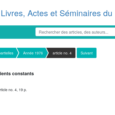
Livres, Actes et Séminaires d
artielles
Année 1976
article no. 4
Suivant
cients constants
icle no. 4, 19 p.