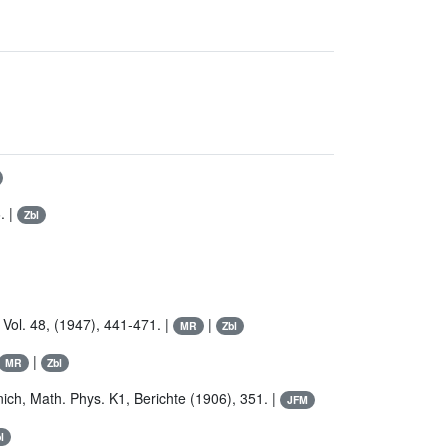
. |
Zbl
 Vol. 48, (1947), 441-471. |
|
MR
Zbl
|
MR
Zbl
ich, Math. Phys. K1, Berichte (1906), 351. |
JFM
l