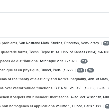
ue problems
, Van Nostrand Math. Studies, Princeton, New-Jersey. |
Zbl
l quadratic forms
, Techn. Repor n° 14, Univ. of Kansas (1954), 94-106
spaces de distributions
. Astérisque 2 et 3 - 1973. |
Zbl
canique et en physique
, Dunod, Paris, (1972). |
|
MR
Zbl
ms of the theory of elasticity and Korn's inequality
, Ann. of Math,
ms over vector valued functions
, C.P.A.M., Vol. XVI, (1963), 63-94. |
schen Koerpers mit ruhender Oberflaeche
, Akad. der Wissensh, Mun
s non homogènes et applications
Volume 1, Dunod, Paris 1968. |
Zb