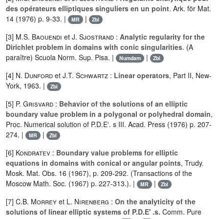
des opérateurs elliptiques singuliers en un point
. Ark. för Mat.
14 (1976) p. 9-33. |
|
MR
Zbl
[3]
M.S. Baouendi
et
J. Sjostrand
:
Analytic regularity for the
Dirichlet problem in domains with conic singularities
. (A
paraître) Scuola Norm. Sup. Pisa. |
|
Numdam
Zbl
[4]
N. Dunford
et
J.T. Schwartz
:
Linear operators
, Part II, New-
York, 1963. |
Zbl
[5]
P. Grisvard
:
Behavior of the solutions of an elliptic
boundary value problem in a polygonal or polyhedral domain
,
Proc. Numerical solution of P.D.E'. s III. Acad. Press (1976) p. 207-
274. |
|
MR
Zbl
[6]
Kondratev
:
Boundary value problems for elliptic
equations in domains with conical or angular points
, Trudy.
Mosk. Mat. Obs. 16 (1967), p. 209-292. (Transactions of the
Moscow Math. Soc. (1967) p. 227-313.). |
|
MR
Zbl
[7]
C.B. Morrey
et
L. Nirenberg
:
On the analyticity of the
solutions of linear elliptic systems of P.D.E' .s.
Comm. Pure