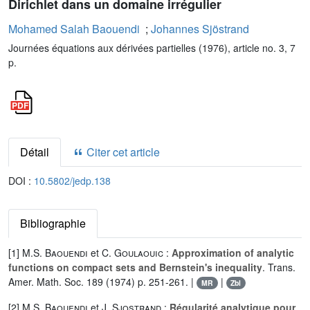
Dirichlet dans un domaine irrégulier
Mohamed Salah Baouendi
;
Johannes Sjöstrand
Journées équations aux dérivées partielles (1976), article no. 3, 7
p.
Détail
Citer cet article
DOI :
10.5802/jedp.138
Bibliographie
[1]
M.S. Baouendi
et
C. Goulaouic
:
Approximation of analytic
functions on compact sets and Bernstein's inequality
. Trans.
Amer. Math. Soc. 189 (1974) p. 251-261. |
|
MR
Zbl
[2]
M.S. Baouendi
et
J. Sjostrand
:
Régularité analytique pour