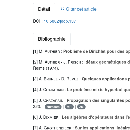
Détail
Citer cet article
DOI :
10.5802/jedp.137
Bibliographie
[1]
M. Authier
:
Problème de Dirichlet pour des o
[2]
M. Authier
-
J. Frisch
:
Idéaux géométriques d
Reims (1974).
[3]
A. Brunel
-
D. Revuz
:
Quelques applications p
[4]
J. Chararain
:
Le problème mixte hyperboliqu
[5]
J. Chazarain
:
Propagation des singularités pou
223. |
|
|
Numdam
MR
Zbl
[6]
J. Dixmier
:
Les algèbres d'opérateurs dans l'e
[7]
A. Grothendieck
:
Sur les applications linéai