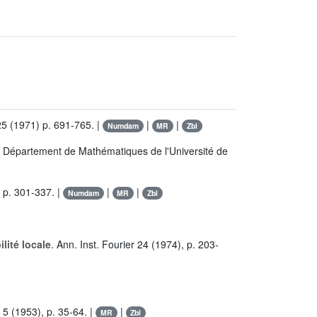
25 (1971) p. 691-765. |
|
|
Numdam
MR
Zbl
- Département de Mathématiques de l'Université de
, p. 301-337. |
|
|
Numdam
MR
Zbl
lité locale
. Ann. Inst. Fourier 24 (1974), p. 203-
 5 (1953), p. 35-64. |
|
MR
Zbl