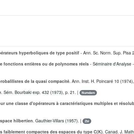
pérateurs hyperboliques de type positif
- Ann. Sc. Norm. Sup. Pisa 
e fonctions entières ou de polynomes réels
- Séminaire d'Analyse 
robalilistes de la quasi compacité
. Ann. Inst. H. Poincaré 10 (1974)
e
. Sém. Bourbaki exp. 432 (1973), p. 21. |
Numdam
r une classe d'opérateurs à caractéristiques multiples et résolubi
space hilbertien
. Gauthier-Villars (1957). |
Zbl
res faiblement compactes des espaces du type C(K)
. Canad. J. Math